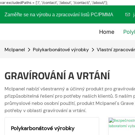
var excludedPaths = ['/', '/contact', '/about', '/contact/', '/about/'];
Zaměřte se na výrobu a zpracování listů PC/PMMA
Home
Poly
Mclpanel
Polykarbonátové výrobky
Vlastní zpracová
GRAVÍROVÁNÍ A VRTÁNÍ
Mclpanel nabízí všestranný a účinný produkt pro gravírován
přizpůsobitelná řešení pro potřeby našich klientů. S naším
průmyslové nebo osobní použití, produkt Mclpanel's Grave a
potřeby v oblasti gravírování a vrtání.
Polykarbonátové výrobky