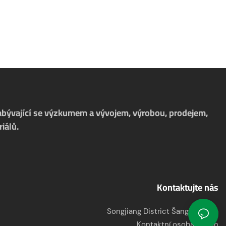
zabývající se výzkumem a vývojem, výrobou, prodejem,
iálů.
Kontaktujte nás
Songjiang District Šanghaj, Čína
Kontaktní osoba: Jason