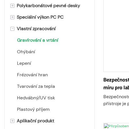
+
Polykarbonátové pevné desky
+
Speciální výkon PC PC
Plochá polykarbonátová deska
-
Vlastní zpracování
Matný polykarbonátový list
UV polykarbonátové desky
polykarbonátová deska difuzoru
ESD polykarbonátová deska
Gravírování a vrtání
světla
Ohnivzdorná polykarbonátová
Ohýbání
Reliéfní polykarbonátová deska
deska
Lepení
Polykarbonátové extra silné
Polykarbonátová deska odolná
Frézování hran
desky
proti poškrábání
Bezpečnost
míru pro la
Tvarování za tepla
Polykarbonátová fólie
Antireflexní polykarbonátová
deska
Bezpečnostní
Hedvábný/UV tisk
Prismová polykarbonátová
přístroje je
deska
Polykarbonátové desky proti
Plastový příjem
určený k izo
zamlžování
před prach
Vlnitá polykarbonátová deska
+
Aplikační produkt
postříkáním 