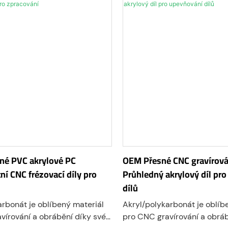
chování plné viditelnosti
výkonovou elektroniku.
procesu.
né PVC akrylové PC
OEM Přesné CNC gravírová
ní CNC frézovací díly pro
Průhledný akrylový díl pr
dílů
arbonát je oblíbený materiál
Akryl/polykarbonát je oblíb
vírování a obrábění díky své
pro CNC gravírování a obráb