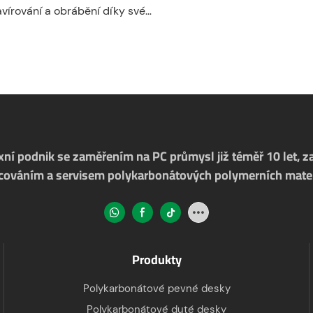
vírování a obrábění díky své
dolnosti proti nárazu, optické
elné stabilitě.
arbonát lze gravírovat pomocí
ik, jako je rastrové rytí,
ravírování nebo částečné
tí
ní podnik se zaměřením na PC průmysl již téměř 10 let, 
cováním a servisem polykarbonátových polymerních mater
Produkty
Polykarbonátové pevné desky
Polykarbonátové duté desky