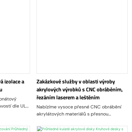
 izolace a
Zakázkové služby v oblasti výroby
ku
akrylových výrobků s CNC obráběním,
řezáním laserem a leštěním
bonátový
avostí dle UL
Nabízíme vysoce přesné CNC obrábění
ou pevností a
akrylátových materiálů s přesnou
ný pro
tolerancí až do ±0,1 mm nebo lepší.
šných spojů a