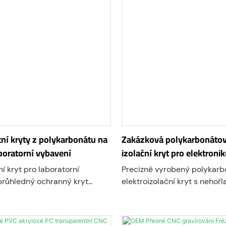
ní kryty z polykarbonátu na
Zakázková polykarbonátová
boratorní vybavení
izolační kryt pro elektroni
 kryt pro laboratorní
Precizně vyrobený polykar
 průhledný ochranný kryt
elektroizolační kryt s nehořl
laci laboratorních přístrojů
94 V-0, vysokou dielektrick
em, náhodným kontaktem,
plnou shodou s RoHS – urče
a vnější kontaminací a
bateriové moduly, desky plo