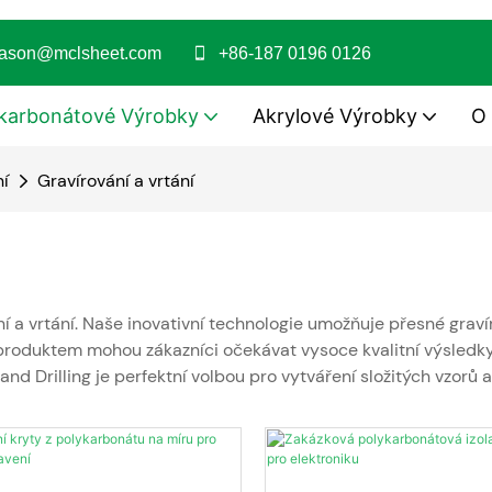
jason@mclsheet.com
+86-187 0196 0126
karbonátové Výrobky
Akrylové Výrobky
O
ní
Gravírování a vrtání
í a vrtání. Naše inovativní technologie umožňuje přesné graví
 produktem mohou zákazníci očekávat vysoce kvalitní výsledky
nd Drilling je perfektní volbou pro vytváření složitých vzorů