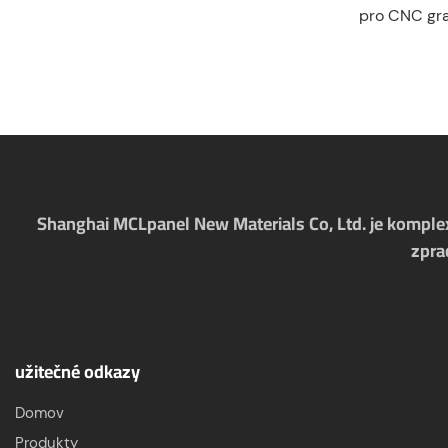
pro CNC gra
vynikající o
čirosti a tep
Akryl/polyk
různých techn
vektorové g
hloubkové ry
Shanghai MCLpanel New Materials Co, Ltd. je komplex
zpra
užitečné odkazy
Domov
Produkty