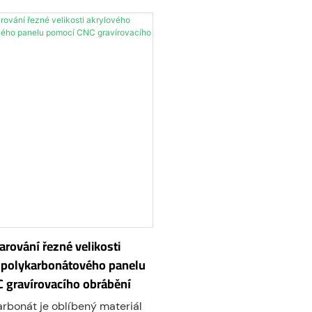
dolnosti proti nárazu, optické
vynikající odolnosti proti ná
elné stabilitě.
čirosti a tepelné stabilitě.
arbonát lze gravírovat různými
Akryl/polykarbonát lze grav
jako je rastrové gravírování,
technikami, jako je rastrové 
ravírování nebo gravírování do
vektorové gravírování nebo 
y.
části hloubky.
arování řezné velikosti
 polykarbonátového panelu
 gravírovacího obrábění
arbonát je oblíbený materiál