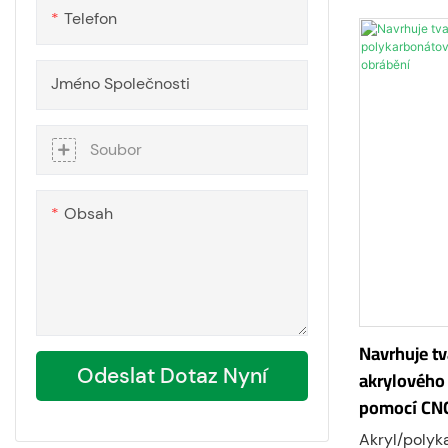
vynikající o
Telefon
čirosti a tep
Akryl/polyk
technikami, 
Jméno Společnosti
vektorové g
části hloubk
Soubor
Obsah
Navrhuje tv
Odeslat Dotaz Nyní
akrylového
pomocí CNC
Akryl/polyk