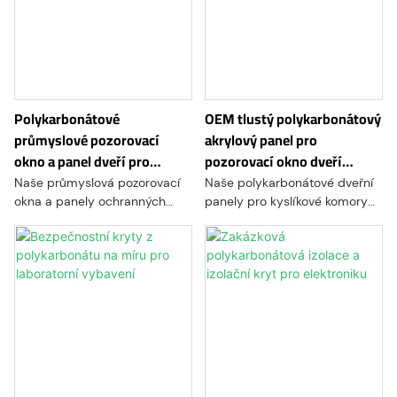
Polykarbonátové
OEM tlustý polykarbonátový
průmyslové pozorovací
akrylový panel pro
okno a panel dveří pro
pozorovací okno dveří
ochranu strojů
kyslíkové komory
Naše průmyslová pozorovací
Naše polykarbonátové dveřní
okna a panely ochranných
panely pro kyslíkové komory
dveří strojů jsou vyrobeny z
jsou vyrobeny pomocí
prvotřídního polykarbonátu
přesného CNC obrábění a
nebo akrylu a poskytují
technologie tvarování za tepla.
výjimečnou odolnost proti
Jsou navrženy pro
nárazu, optickou čistotu a
hyperbarické komory a
dlouhodobou životnost. Jsou
poskytují vynikající odolnost
ideální pro průmyslové stroje,
proti nárazu, vysokou
automatizační zařízení,
průhlednost, rozměrovou
bezpečnostní kryty, čisté
přesnost a individuální
prostory a inspekční systémy.
zpracování, aby splňovaly