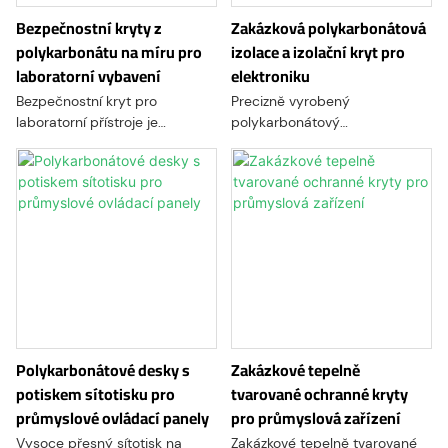
různé požadavky na zařízení.
Bezpečnostní kryty z
Zakázková polykarbonátová
polykarbonátu na míru pro
izolace a izolační kryt pro
laboratorní vybavení
elektroniku
Bezpečnostní kryt pro
Precizně vyrobený
laboratorní přístroje je
polykarbonátový
průhledný ochranný kryt
elektroizolační kryt s
určený k izolaci laboratorních
nehořlavostí dle UL 94 V-0,
přístrojů před prachem,
vysokou dielektrickou pevností
náhodným kontaktem,
a plnou shodou s RoHS –
postříkáním a vnější
určený pro bateriové moduly,
kontaminací a zároveň k
desky plošných spojů a
zachování plné viditelnosti
výkonovou elektroniku.
provozního procesu.
Polykarbonátové desky s
Zakázkové tepelně
potiskem sítotisku pro
tvarované ochranné kryty
průmyslové ovládací panely
pro průmyslová zařízení
Vysoce přesný sítotisk na
Zakázkové tepelně tvarované