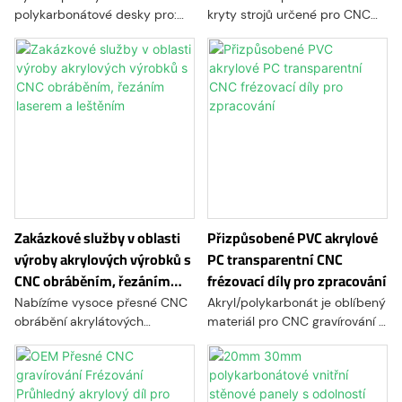
polykarbonátové desky pro:
kryty strojů určené pro CNC
ovládací panely, membránové
zařízení, automatizační
spínače, štítky na zařízení,
systémy a průmyslové stroje.
průmyslové kryty, výlohy a
Tyto ochranné kryty, které
funkční grafické překrytí.
kombinují vysokou
průhlednost, vynikající
odolnost proti nárazu a přesné
zpracování, poskytují
bezpečný výhled z provozu a
zároveň zvyšují odolnost
zařízení a bezpečnost na
pracovišti.
Zakázkové služby v oblasti
Přizpůsobené PVC akrylové
výroby akrylových výrobků s
PC transparentní CNC
CNC obráběním, řezáním
frézovací díly pro zpracování
laserem a leštěním
Nabízíme vysoce přesné CNC
Akryl/polykarbonát je oblíbený
obrábění akrylátových
materiál pro CNC gravírování a
materiálů s přesnou tolerancí
obrábění díky své vynikající
až do ±0,1 mm nebo lepší.
odolnosti proti nárazu, optické
čirosti a tepelné stabilitě.
Akryl/polykarbonát lze