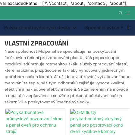
var excludedPaths = ['/', '/contact', '/about', '/contact/', '/about/'];
Polykarbonátové pevné desky
Speciální výkon PC PC
VLASTNÍ ZPRACOVÁNÍ
Naše společnost Mclpanel se specializuje na poskytování
špičkových řešení pro zpracování plastů. Náš popis sloupce
produktů zdůrazňuje rozmanitou škálu služeb zpracování plastů,
které nabízíme, přizpůsobené tak, aby vyhovovaly jedinečným
potřebám našich klientů. Ať už jde o vstřikování, vytlačování nebo
tvarování za tepla, náš tým odborníků zajišťuje vysoce kvalitní,
efektivní a nákladově efektivní řešení. Se zaměřením na inovace
a neustálé zlepšování se snažíme překonat očekávání našich
zákazníků a poskytovat výjimečné výsledky.