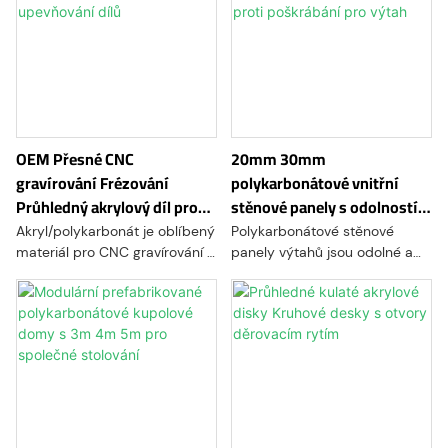
gravírovat různými technikami,
jako je rastrové gravírování,
vektorové gravírování nebo
gravírování do části hloubky.
OEM Přesné CNC
20mm 30mm
gravírování Frézování
polykarbonátové vnitřní
Průhledný akrylový díl pro
stěnové panely s odolností
upevňování dílů
proti poškrábání pro výtah
Akryl/polykarbonát je oblíbený
Polykarbonátové stěnové
materiál pro CNC gravírování a
panely výtahů jsou odolné a
obrábění díky své vynikající
lehké panely určené speciálně
odolnosti proti nárazu, optické
pro interiéry výtahů. Vyrobeny
čirosti a tepelné stabilitě.
z vysoce odolného
Akryl/polykarbonát lze
polykarbonátu, nabízejí
gravírovat různými technikami,
vynikající odolnost proti
jako je rastrové gravírování,
poškrábání a vydrží i intenzivní
vektorové gravírování nebo
používání. Tyto panely se
gravírování do části hloubky.
dodávají v různých barvách a
povrchových úpravách, což