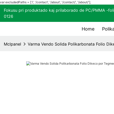
var excludedPaths = ['/', '/contact', '/about', '/contact/', '/about/'];
Fokusu pri produktado kaj prilaborado de PC/PMMA
0126
Home
Polik
Mclpanel
Varma Vendo Solida Polikarbonata Folio Dik