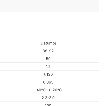
Datumoj
88-92
50
1.2
≥130
0.065
-40℃~+120℃
2.3-3.9
100