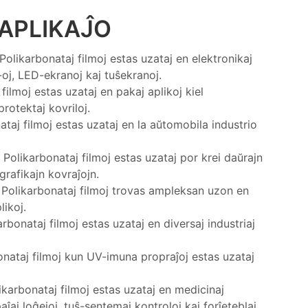
APLIKAĴO
olikarbonataj filmoj estas uzataj en elektronikaj
oj, LED-ekranoj kaj tuŝekranoj.
ilmoj estas uzataj en pakaj aplikoj kiel
protektaj kovriloj.
taj filmoj estas uzataj en la aŭtomobila industrio
Polikarbonataj filmoj estas uzataj por krei daŭrajn
grafikajn kovraĵojn.
: Polikarbonataj filmoj trovas ampleksan uzon en
likoj.
rbonataj filmoj estas uzataj en diversaj industriaj
onataj filmoj kun UV-imuna propraĵoj estas uzataj
karbonataj filmoj estas uzataj en medicinaj
aĵaj loĝejoj, tuŝ-sentemaj kontroloj kaj forĵeteblaj