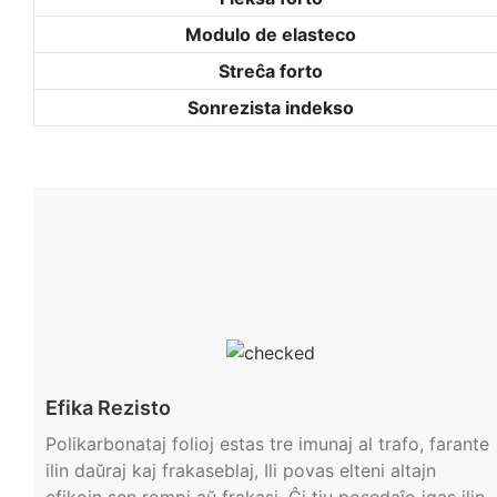
Modulo de elasteco
Streĉa forto
Sonrezista indekso
Efika Rezisto
Polikarbonataj folioj estas tre imunaj al trafo, farante
ilin daŭraj kaj frakaseblaj, Ili povas elteni altajn
efikojn sen rompi aŭ frakasi, Ĉi tiu posedaĵo igas ilin