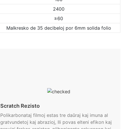
2400
≥60
Malkresko de 35 decibeloj por 6mm solida folio
Scratch Rezisto
Polikarbonataj filmoj estas tre daŭraj kaj imuna al
gratvundetoj kaj abrazioj, Ili povas elteni efikon kaj
provizi frakas-reziston, plibonigante sekurecon kaj