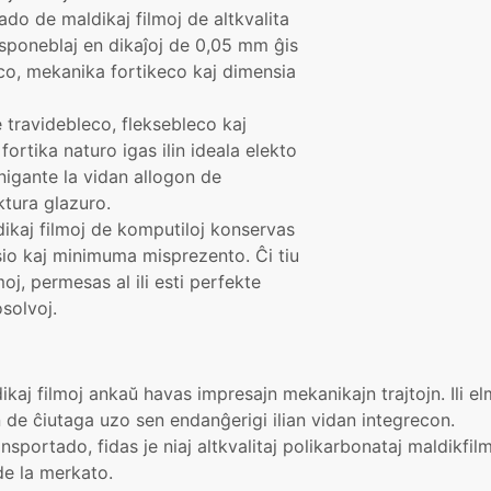
tado de maldikaj filmoj de altkvalita
disponeblaj en dikaĵoj de 0,05 mm ĝis
co, mekanika fortikeco kaj dimensia
e travidebleco, fleksebleco kaj
 fortika naturo igas ilin ideala elekto
onigante la vidan allogon de
ktura glazuro.
ldikaj filmoj de komputiloj konservas
sio kaj minimuma misprezento. Ĉi tiu
oj, permesas al ili esti perfekte
solvoj.
dikaj filmoj ankaŭ havas impresajn mekanikajn trajtojn. Ili e
jn de ĉiutaga uzo sen endanĝerigi ilian vidan integrecon.
ransportado, fidas je niaj altkvalitaj polikarbonataj maldikfil
de la merkato.