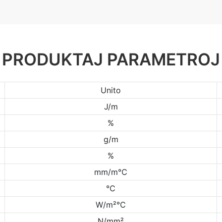
PRODUKTAJ PARAMETROJ
Unito
J/m
%
g/m
%
mm/m℃
℃
W/m²℃
N/mm²