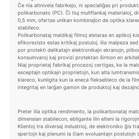
Ĉe nia altnivela fabrikejo, ni specialiĝas pri produk
polikarbonato (PC). Ĉi tiuj multflankaj materialoj, 
0,5 mm, ofertas unikan kombinaĵon de optika klare
stabileco.
Polikarbonataj maldikaj filmoj elstaras en aplikoj ki
efikorezisto estas kritikaj postuloj. Ilia malpeza sed
por protekti delikatajn elektronikajn ekranojn, plib
konsumvaroj kaj provizi protektan ŝirmon en arkite
Niaj proprietaj fabrikaj procezoj certigas, ke la ma
esceptajn optikajn proprietojn, kun alta lumtransmi
klareco, kunligita kun la eneca fleksebleco de la film
integritaj en larĝan gamon de produktoj kaj dezajno
Preter ilia optika rendimento, la polikarbonataj mal
dimensian stabilecon, ebligante ilin elteni la rigoro
Klientoj tra diversaj industrioj, de elektroniko ĝis t
spertojn kaj plenumi la ĉiam evoluantajn postulojn 