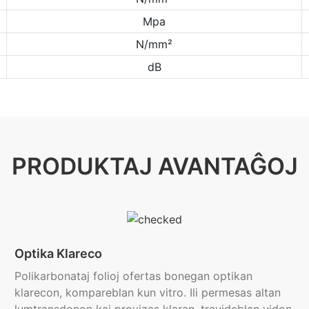
Mpa
N/mm²
dB
PRODUKTAJ AVANTAĜOJ
Optika Klareco
Polikarbonataj folioj ofertas bonegan optikan
klarecon, kompareblan kun vitro. Ili permesas altan
lumtransdonon kaj provizas klaran, travideblan vidon.