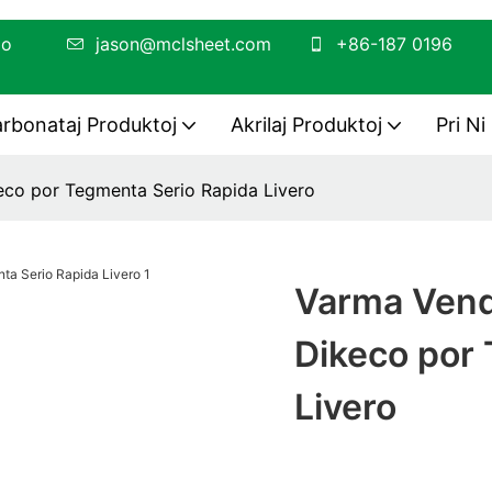
 -folio
jason@mclsheet.com
+86-187 0196
arbonataj Produktoj
Akrilaj Produktoj
Pri Ni
eco por Tegmenta Serio Rapida Livero
Varma Vendo
Dikeco por
Livero