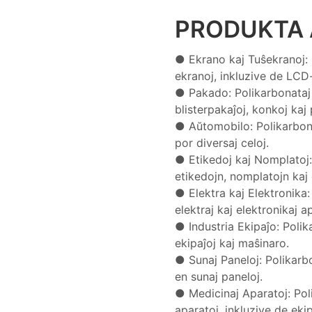
PRODUKTA 
● Ekrano kaj Tuŝekranoj: P
ekranoj, inkluzive de LCD-
● Pakado: Polikarbonataj f
blisterpakaĵoj, konkoj kaj 
● Aŭtomobilo: Polikarbona
por diversaj celoj.
● Etikedoj kaj Nomplatoj: 
etikedojn, nomplatojn kaj 
● Elektra kaj Elektronika
elektraj kaj elektronikaj ap
● Industria Ekipaĵo: Polika
ekipaĵoj kaj maŝinaro.
● Sunaj Paneloj: Polikarb
en sunaj paneloj.
● Medicinaj Aparatoj: Poli
aparatoj, inkluzive de ekip