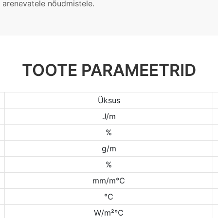
t arenevatele nõudmistele.
TOOTE PARAMEETRID
Üksus
J/m
%
g/m
%
mm/m℃
℃
W/m²℃