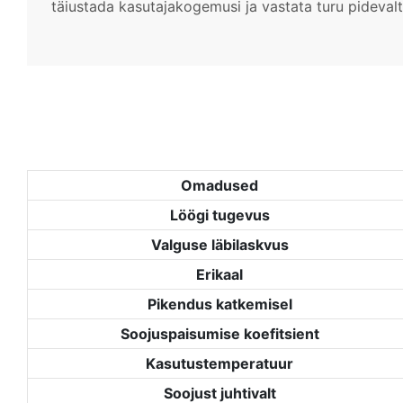
täiustada kasutajakogemusi ja vastata turu pideval
Omadused
Löögi tugevus
Valguse läbilaskvus
Erikaal
Pikendus katkemisel
Soojuspaisumise koefitsient
Kasutustemperatuur
Soojust juhtivalt