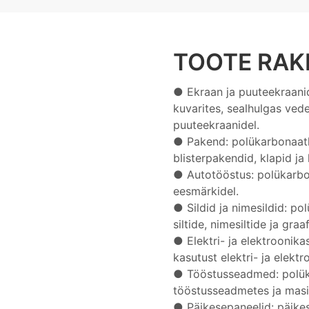
TOOTE RA
● Ekraan ja puuteekraanid
kuvarites, sealhulgas vede
puuteekraanidel.
● Pakend: polükarbonaatk
blisterpakendid, klapid ja
● Autotööstus: polükarbo
eesmärkidel.
● Sildid ja nimesildid: p
siltide, nimesiltide ja graa
● Elektri- ja elektroonik
kasutust elektri- ja elekt
● Tööstusseadmed: polüka
tööstusseadmetes ja masi
● Päikesepaneelid: päike