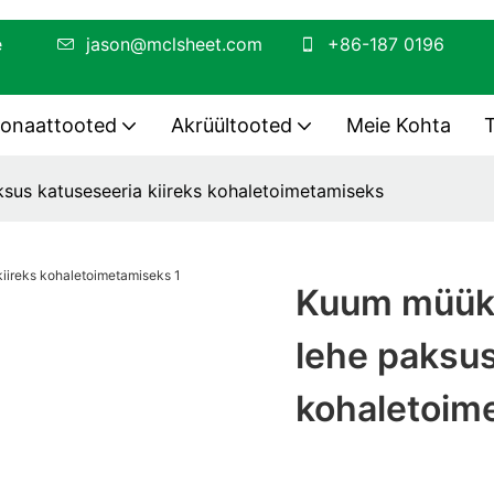
misele
jason@mclsheet.com
+86-187 0196
bonaattooted
Akrüültooted
Meie Kohta
sus katuseseeria kiireks kohaletoimetamiseks
Kuum müük 
lehe paksus
kohaletoim