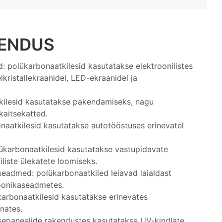
KENDUS
: polükarbonaatkilesid kasutatakse elektroonilistes
lkristallekraanidel, LED-ekraanidel ja
ilesid kasutatakse pakendamiseks, nagu
 kaitsekatted.
naatkilesid kasutatakse autotööstuses erinevatel
olükarbonaatkilesid kasutatakse vastupidavate
filiste ülekatete loomiseks.
aseadmed: polükarbonaatkiled leiavad laialdast
roonikaseadmetes.
rbonaatkilesid kasutatakse erinevates
nates.
sepaneelide rakendustes kasutatakse UV-kindlate