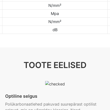
N/mm²
Mpa
N/mm²
dB
TOOTE EELISED
Optiline selgus
Polükarbonaatlehed pakuvad suurepärast optilist
selgust, mis on võrreldav klaasiga. Need