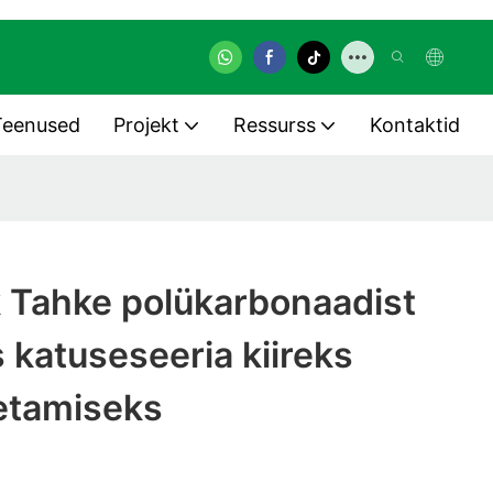
Teenused
Projekt
Ressurss
Kontaktid
Tahke polükarbonaadist
 katuseseeria kiireks
etamiseks