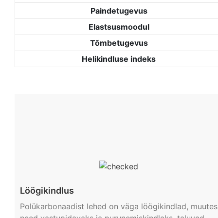
Paindetugevus
Elastsusmoodul
Tõmbetugevus
Helikindluse indeks
Löögikindlus
Polükarbonaadist lehed on väga löögikindlad, muutes
need vastupidavaks ja purunemiskindlaks, taluvad