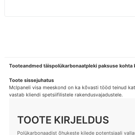
Tooteandmed täispolükarbonaatpleki paksuse kohta 
Toote sissejuhatus
Mclpaneli visa meeskond on ka kõvasti tööd teinud kat
vastab kliendi spetsiifilistele rakendusvajadustele.
TOOTE KIRJELDUS
Polükarbonaadist õhukeste kilede potentsiaali vall