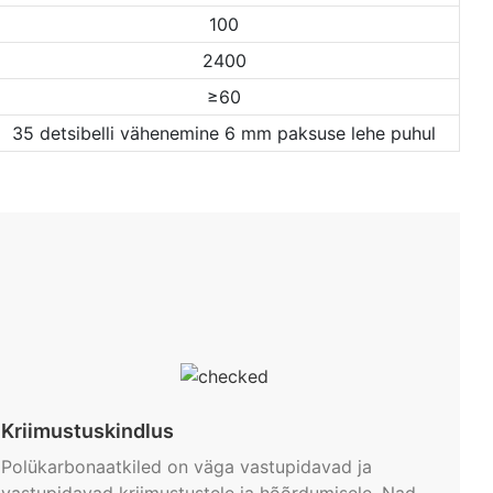
100
2400
≥60
35 detsibelli vähenemine 6 mm paksuse lehe puhul
Kriimustuskindlus
Polükarbonaatkiled on väga vastupidavad ja
vastupidavad kriimustustele ja hõõrdumisele. Nad