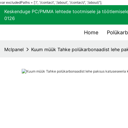
var excludedPaths = ['/', '/contact', '/about', '/contact/', '/about/'];
Keskenduge PC/PMMA lehtede tootmisele ja töötle
0126
Home
Polükar
Mclpanel
Kuum müük Tahke polükarbonaadist lehe pak