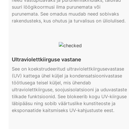
suuri löögikoormusi ilma purunemata või
purunemata. See omadus muudab need sobivaks
rakendusteks, kus ohutus ja turvalisus on üliolulised.
Ultraviolettkiirguse vastane
See on koekstrudeeritud ultraviolettkiirgusevastase
(UV) kattega ühel küljel ja kondensatsioonivastase
töötlusega teisel küljel, mis ühendab
ultraviolettkiirguse, soojusisolatsiooni ja uduvastaste
tilkade funktsioonid. See blokeerib kogu UV-kiirguse
läbipääsu ning sobib väärtuslike kunstiteoste ja
eksponaatide kaitsmiseks UV-kahjustuste eest.