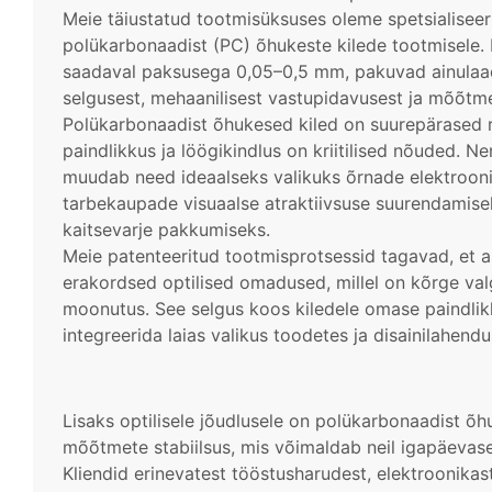
Meie täiustatud tootmisüksuses oleme spetsialisee
polükarbonaadist (PC) õhukeste kilede tootmisele.
saadaval paksusega 0,05–0,5 mm, pakuvad ainulaad
selgusest, mehaanilisest vastupidavusest ja mõõtmet
Polükarbonaadist õhukesed kiled on suurepärased r
paindlikkus ja löögikindlus on kriitilised nõuded. 
muudab need ideaalseks valikuks õrnade elektroonil
tarbekaupade visuaalse atraktiivsuse suurendamisek
kaitsevarje pakkumiseks.
Meie patenteeritud tootmisprotsessid tagavad, et ar
erakordsed optilised omadused, millel on kõrge val
moonutus. See selgus koos kiledele omase paindlik
integreerida laias valikus toodetes ja disainilahendu
Lisaks optilisele jõudlusele on polükarbonaadist õh
mõõtmete stabiilsus, mis võimaldab neil igapäevase
Kliendid erinevatest tööstusharudest, elektroonikas