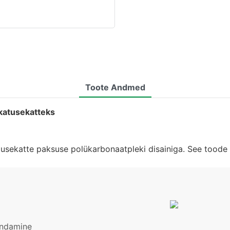
Toote Andmed
katusekatteks
usekatte paksuse polükarbonaatpleki disainiga. See toode v
andamine