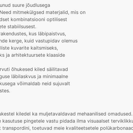
runud suure jõudlusega
 Need mitmekülgsed materjalid, mis on
set kombinatsiooni optilisest
e stabiilsusest.
akendustes, kus läbipaistvus,
Nende kerge, kuid vastupidav olemus
iste kuvarite kaitsmiseks,
s ja arhitektuursete klaaside
vuti õhukesed kiled säilitavad
guse läbilaskvus ja minimaalne
kusega võimaldab neid sujuvalt
stes.
ukestel kiledel ka muljetavaldavad mehaanilised omadused. 
 kasutuse pingetele vastu pidada ilma visuaalset terviklikk
t transpordini, toetuvad meie kvaliteetsetele polükarbonaad