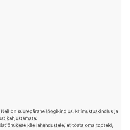
Neil on suurepärane löögikindlus, kriimustuskindlus ja
ust kahjustamata.
ist õhukese kile lahendustele, et tõsta oma tooteid,