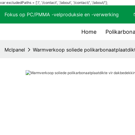
var excludedPaths = ['/', '/contact', '/about', '/contact/', '/about/'];
Fokus op PC/PMMA -velproduksie en -verwerking
Home
Polikarbon
Mclpanel
Warmverkoop soliede polikarbonaatplaatdikt