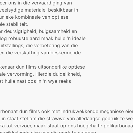
seer ons in die vervaardiging van
veelsydige materiale, beskikbaar in
 unieke kombinasie van optiese
 stabiliteit.
ar deursigtigheid, buigsaamheid en
dog robuuste aard maak hulle 'n ideale
itstallings, die verbetering van die
 en die verskaffing van beskermende
kenaar dun films uitsonderlike optiese
e vervorming. Hierdie duidelikheid,
t hulle naatloos in 'n wye reeks
ikarbonaat dun films ook met indrukwekkende meganiese eie
 in staat stel om die strawwe van alledaagse gebruik te weers
ka tot vervoer, maak staat op ons hoëgehalte polikarbonaa
ntwikkelende eise van die mark te voldoen.