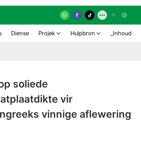
s
Diense
Projek
Hulpbron
_Inhoud
p soliede
atplaatdikte vir
ngreeks vinnige aflewering