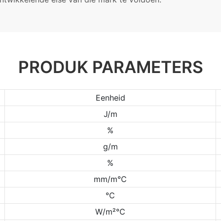
PRODUK PARAMETERS
Eenheid
J/m
%
g/m
%
mm/m℃
℃
W/m²℃