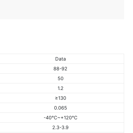
Data
88-92
50
1.2
≥130
0.065
-40℃~+120℃
2.3-3.9