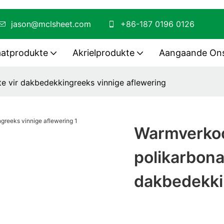
jason@mclsheet.com
+86-187 0196 0126
aatprodukte
Akrielprodukte
Aangaande On
e vir dakbedekkingreeks vinnige aflewering
Warmverkoo
polikarbona
dakbedekki