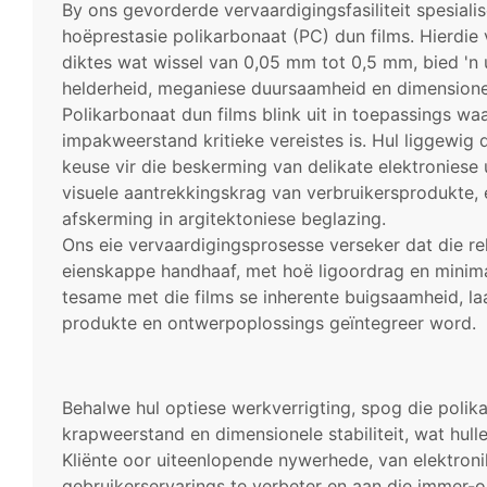
By ons gevorderde vervaardigingsfasiliteit spesiali
hoëprestasie polikarbonaat (PC) dun films. Hierdie 
diktes wat wissel van 0,05 mm tot 0,5 mm, bied 'n
helderheid, meganiese duursaamheid en dimensionele
Polikarbonaat dun films blink uit in toepassings wa
impakweerstand kritieke vereistes is. Hul liggewig 
keuse vir die beskerming van delikate elektroniese u
visuele aantrekkingskrag van verbruikersprodukte,
afskerming in argitektoniese beglazing.
Ons eie vervaardigingsprosesse verseker dat die re
eienskappe handhaaf, met hoë ligoordrag en minimal
tesame met die films se inherente buigsaamheid, laa
produkte en ontwerpoplossings geïntegreer word.
Behalwe hul optiese werkverrigting, spog die pol
krapweerstand en dimensionele stabiliteit, wat hulle
Kliënte oor uiteenlopende nywerhede, van elektroni
gebruikerservarings te verbeter en aan die immer-o