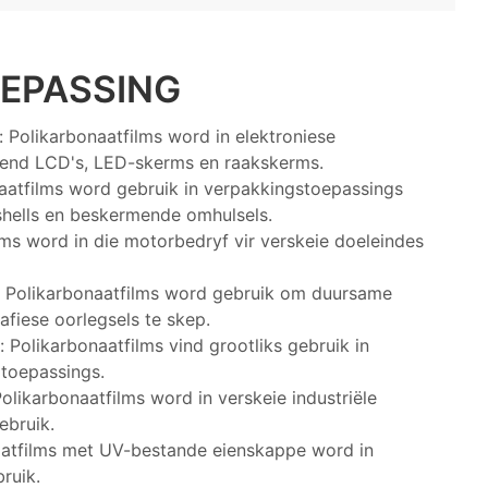
EPASSING
 Polikarbonaatfilms word in elektroniese
luitend LCD's, LED-skerms en raakskerms.
aatfilms word gebruik in verpakkingstoepassings
shells en beskermende omhulsels.
ms word in die motorbedryf vir verskeie doeleindes
 Polikarbonaatfilms word gebruik om duursame
afiese oorlegsels te skep.
: Polikarbonaatfilms vind grootliks gebruik in
 toepassings.
Polikarbonaatfilms word in verskeie industriële
ebruik.
atfilms met UV-bestande eienskappe word in
ruik.