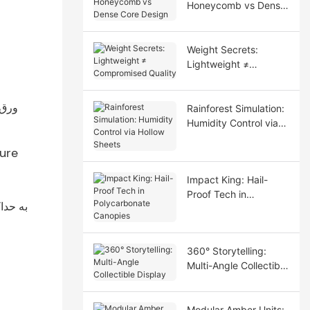
Honeycomb vs Dense
Core Design
Weight Secrets:
Lightweight ≠
Compromised Quality
ورق 
Rainforest Simulation:
Humidity Control via
Hollow Sheets
ure
Impact King: Hail-
Proof Tech in
Polycarbonate
Canopies
360° Storytelling:
Multi-Angle Collectible
Display
Modular Amber Units: