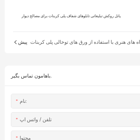
پانل روکش تبلیغاتی تابلوهای شفاف پلی کربنات برای مصالح دیوار
پیش
باهامون تماس بگير.
نام:
تلفن / واتس اپ
محتوا