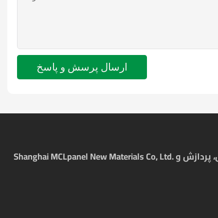
ارسال پرسش و پاسخ
Shanghai MCLpanel New Materials Co, Ltd. یک شرکت جامع با تمرکز بر صنعت رایانه شخصی برای نزدیک به 10 سال است که در تحقیق و توسعه، تولید، فروش، پردازش و