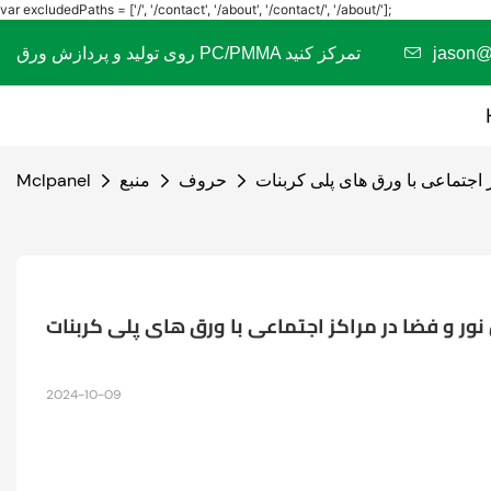
var excludedPaths = ['/', '/contact', '/about', '/contact/', '/about/'];
jason
روی تولید و پردازش ورق PC/PMMA تمرکز کنید
 اجتماعی با ورق های پلی کربنات
حروف
منبع
Mclpanel
 نور و فضا در مراکز اجتماعی با ورق های پلی کربنات
2024-10-09