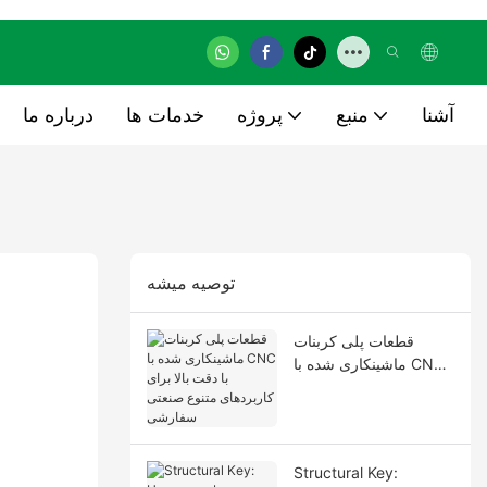
آشنا
منبع
پروژه
خدمات ها
درباره ما
توصيه ميشه
قطعات پلی کربنات
ماشینکاری شده با CNC
با دقت بالا برای
کاربردهای متنوع صنعتی
سفارشی
Structural Key: