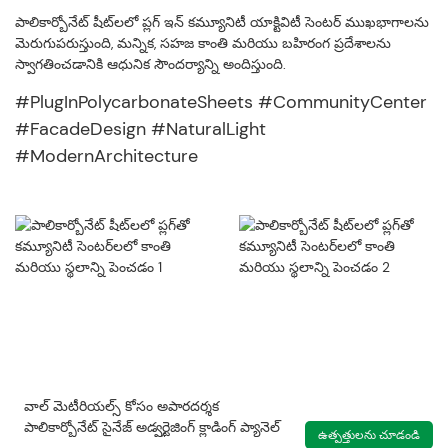
పాలికార్బోనేట్ షీట్‌లలో ప్లగ్ ఇన్ కమ్యూనిటీ యాక్టివిటీ సెంటర్ ముఖభాగాలను
మెరుగుపరుస్తుంది, మన్నిక, సహజ కాంతి మరియు బహిరంగ ప్రదేశాలను
స్వాగతించడానికి ఆధునిక సౌందర్యాన్ని అందిస్తుంది.
#PlugInPolycarbonateSheets #CommunityCenter
#FacadeDesign #NaturalLight
#ModernArchitecture
వాల్ మెటీరియల్స్ కోసం అపారదర్శక
పాలికార్బోనేట్ సైనేజ్ అడ్వర్టైజింగ్ క్లాడింగ్ ప్యానెల్
ఉత్పత్తులను చూడండి