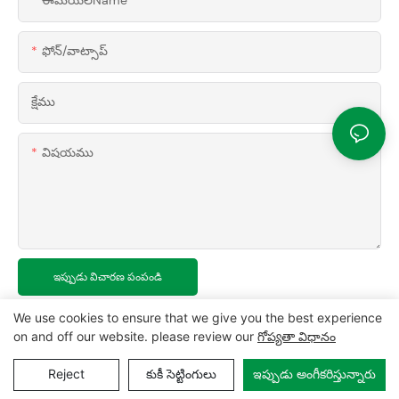
ఈమెయిల్Name
ఫోన్/వాట్సాప్
క్షేము
విషయము
ఇప్పుడు విచారణ పంపండి
We use cookies to ensure that we give you the best experience
on and off our website. please review our
గోప్యతా విధానం
Reject
కుకీ సెట్టింగులు
ఇప్పుడు అంగీకరిస్తున్నారు
కాపీరైట్ © 2024 MCL-
www.mclpanel.com
|
సైథాప్
|
గోప్యతా విధానం