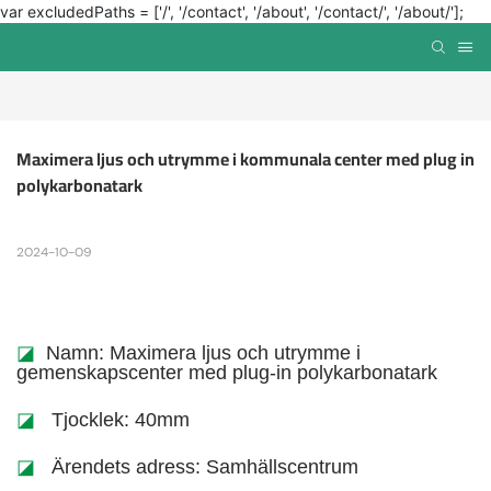
var excludedPaths = ['/', '/contact', '/about', '/contact/', '/about/'];
Maximera ljus och utrymme i kommunala center med plug in 
polykarbonatark
2024-10-09
◪
Namn: Maximera ljus och utrymme i
gemenskapscenter med plug-in polykarbonatark
◪
Tjocklek: 40mm
◪
Ärendets adress: Samhällscentrum