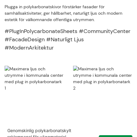
Plugga in polykarbonatskivor förstärker fasader för
samhällsaktiviteter, ger hållbarhet, naturligt ljus och modern
estetik för välkomnande offentliga utrymmen.
#PlugInPolycarbonateSheets #CommunityCenter
#FacadeDesign #Naturligt Ljus
#ModernArkitektur
Genomskinlig polykarbonatskylt
reklampanel för väggmaterial