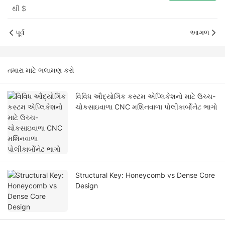
થી
$
પૂર્વ
આગળ
તમારા માટે ભલામણ કરો
વિવિધ ઔદ્યોગિક કસ્ટમ એપ્લિકેશનો માટે ઉચ્ચ-
ચોકસાઇવાળા CNC મશિનવાળા પોલીકાર્બોનેટ ભાગો
Structural Key: Honeycomb vs Dense Core
Design