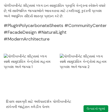
પોલીકાર્બોનેટ શીટ્સમાં પ્લગ ઇન સામુદાયિક પ્રવૃત્તિ કેન્દ્રના રવેશને વધારે
છે, જે સાર્વજનિક જગ્યાઓને આવકારવા માટે ટકાઉપણું, કુદરતી પ્રકાશ
અને આધુનિક સૌંદર્ય શાસ્ત્ર પ્રદાન કરે છે.
#PlugInPolycarbonateSheets #CommunityCenter
#FacadeDesign #NaturalLight
#ModernArchitecture
દિવાલ સામગ્રી માટે અર્ધપારદર્શક પોલીકાર્બોનેટ
સંકેતની જાહેરાત ક્લેડીંગ પેનલ
ઉત્પાદનો જુઓ