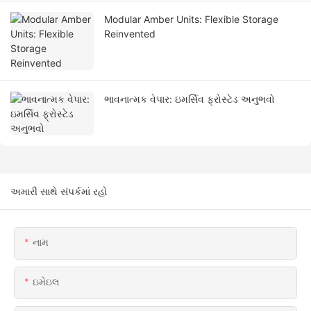
Modular Amber Units: Flexible Storage
Reinvented
ભાવનાત્મક વેપાર: ઇમર્સિવ ફ્રોસ્ટેડ અનુભવો
અમારી સાથે સંપર્કમાં રહો
નામ
ઇમેઇલ