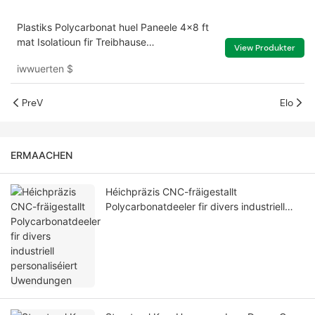
Plastiks Polycarbonat huel Paneele 4x8 ft
mat Isolatioun fir Treibhause
View Produkter
Dachdachdecken
iwwuerten
$
PreV
Elo
ERMAACHEN
Héichpräzis CNC-fräigestallt
Polycarbonatdeeler fir divers industriell
personaliséiert Uwendungen