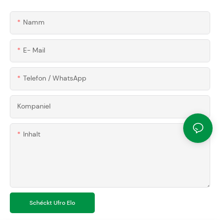
Namm
E- Mail
Telefon / WhatsApp
Kompaniel
Inhalt
Schéckt Ufro Elo