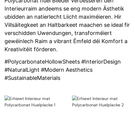
Polycarbonat huel Blieder verbesseren den
Interieurraim andeems se eng modern Ästhetik
ubidden an natierlecht Liicht maximéieren. Hir
Villsäitegkeet an Haltbarkeet maachen se ideal fir
verschidden Uwendungen, transforméiert
gewéinlech Raim a vibrant Ëmfeld déi Komfort a
Kreativitéit förderen.
#PolycarbonateHollowSheets #InteriorDesign
#NaturalLight #Modern Aesthetics
#SustainableMaterials