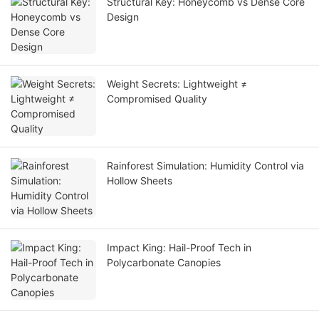
Structural Key: Honeycomb vs Dense Core
Design
Weight Secrets: Lightweight ≠
Compromised Quality
Rainforest Simulation: Humidity Control via
Hollow Sheets
Impact King: Hail-Proof Tech in
Polycarbonate Canopies