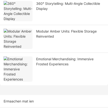
360° Storytelling: Multi-Angle Collectible
Display
Modular Amber Units: Flexible Storage
Reinvented
Emotional Merchandising: Immersive
Frosted Experiences
Ermaachen mat ien