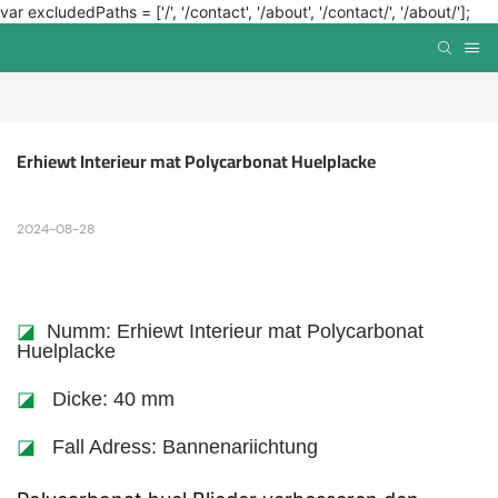
var excludedPaths = ['/', '/contact', '/about', '/contact/', '/about/'];
Erhiewt Interieur mat Polycarbonat Huelplacke
2024-08-28
◪
Numm: Erhiewt Interieur mat Polycarbonat
Huelplacke
◪
Dicke: 40 mm
◪
Fall Adress: Bannenariichtung