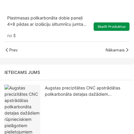
Plastmasas polikarbonāta dobie paneļi
4x8 pēdas ar izolāciju siltumnīcu jumta
Skatīt Produktus
jumta logiem
no
$
Prev
Nākamais
IETEICAMS JUMS
Augstas precizitātes CNC apstrādātas
polikarbonāta detaļas dažādiem
rūpnieciskiem pielāgotiem pielietojumiem