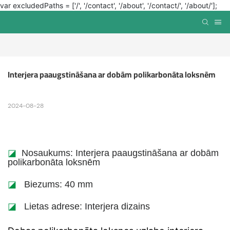
var excludedPaths = ['/', '/contact', '/about', '/contact/', '/about/'];
Interjera paaugstināšana ar dobām polikarbonāta loksnēm
2024-08-28
◪
Nosaukums: Interjera paaugstināšana ar dobām
polikarbonāta loksnēm
◪
Biezums: 40 mm
◪
Lietas adrese: Interjera dizains