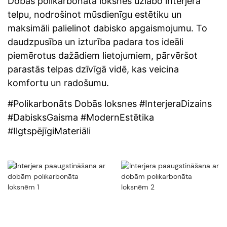
Dobas polikarbonāta loksnes uzlabo interjera
telpu, nodrošinot mūsdienīgu estētiku un
maksimāli palielinot dabisko apgaismojumu. To
daudzpusība un izturība padara tos ideāli
piemērotus dažādiem lietojumiem, pārvēršot
parastās telpas dzīvīgā vidē, kas veicina
komfortu un radošumu.
#Polikarbonāts Dobās loksnes #InterjeraDizains
#DabisksGaisma #ModernEstētika
#IlgtspējīgiMateriāli