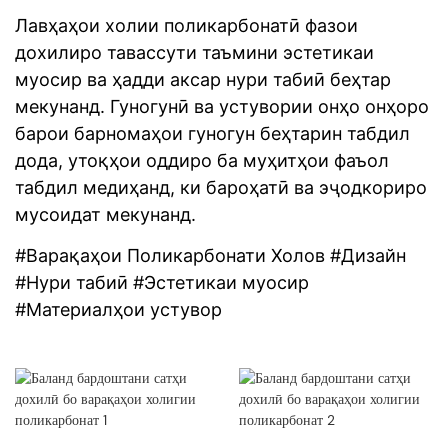
Лавҳаҳои холии поликарбонатӣ фазои
дохилиро тавассути таъмини эстетикаи
муосир ва ҳадди аксар нури табиӣ беҳтар
мекунанд. Гуногунӣ ва устувории онҳо онҳоро
барои барномаҳои гуногун беҳтарин табдил
дода, утоқҳои оддиро ба муҳитҳои фаъол
табдил медиҳанд, ки бароҳатӣ ва эҷодкориро
мусоидат мекунанд.
#Варақаҳои Поликарбонати Холов #Дизайн
#Нури табиӣ #Эстетикаи муосир
#Материалҳои устувор