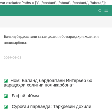
var excludedPaths = ['/', '/contact', '/about', '/contact/', '/about/'];
Баланд бардоштани сатҳи дохилӣ бо варақаҳои холигии 
поликарбонат
2024-08-28
◪
Ном: Баланд бардоштани Интерьер бо
варақаҳои холигии поликарбонат
◪
Ғафсӣ: 40мм
◪
Суроғаи парванда: Тарҳрезии дохилӣ