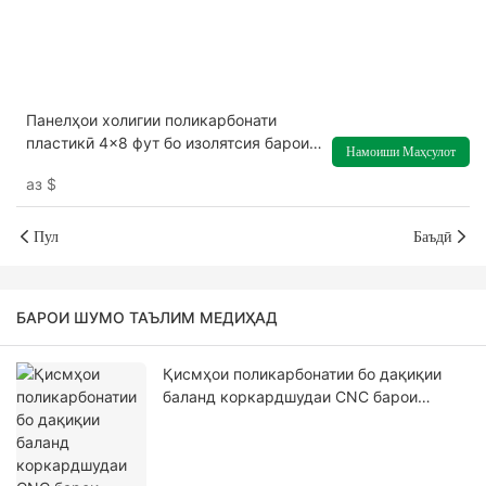
Панелҳои холигии поликарбонати
пластикӣ 4x8 фут бо изолятсия барои
Намоиши Маҳсулот
гармхонаҳо
аз
$
Пул
Баъдӣ
БАРОИ ШУМО ТАЪЛИМ МЕДИҲАД
Қисмҳои поликарбонатии бо дақиқии
баланд коркардшудаи CNC барои
барномаҳои гуногуни саноатӣ