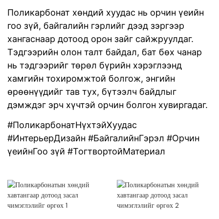
Поликарбонат хөндий хуудас нь орчин үеийн
гоо зүй, байгалийн гэрлийг дээд зэргээр
хангаснаар дотоод орон зайг сайжруулдаг.
Тэдгээрийн олон талт байдал, бат бөх чанар
нь тэдгээрийг төрөл бүрийн хэрэглээнд
хамгийн тохиромжтой болгож, энгийн
өрөөнүүдийг тав тух, бүтээлч байдлыг
дэмждэг эрч хүчтэй орчин болгон хувиргадаг.
#ПоликарбонатНүхтэйХуудас
#ИнтерьерДизайн #БайгалийнГэрэл #Орчин
үеийнГоо зүй #ТогтвортойМатериал