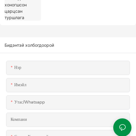
Бидэнтэй холбогдоорой
Нэр
Имэйл
Утас/whatsapp
Компани