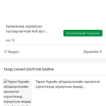
Хүлэмжинд зориулсан
тусгаарлагчтай 4х8 фут
Бүтээгдэхүүнийг Бусруулах
хэмжээтэй хуванцар
аас
$
поликарбонат хөндий хавтан
дээвэр дээврийн цонх
Урьдруу
Дараачийн
ТАНД САНАЛ БОЛГОЖ БАЙНА
Төрөл бүрийн үйлдвэрлэлийн захиалгат
хэрэглээнд зориулсан өндөр
нарийвчлалтай CNC боловсруулсан
поликарбонат эд ангиуд