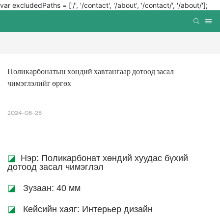
var excludedPaths = ['/', '/contact', '/about', '/contact/', '/about/'];
Поликарбонатын хөндий хавтангаар дотоод засал 
чимэглэлийг өргөх
2024-08-28
◪
Нэр: Поликарбонат хөндий хуудас бүхий
дотоод засал чимэглэл
◪
Зузаан: 40 мм
◪
Кейсийн хаяг: Интерьер дизайн