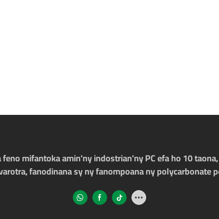
a feno mifantoka amin'ny indostrian'ny PC efa ho 10 taona
varotra, fanodinana sy ny fanompoana ny polycarbonate p