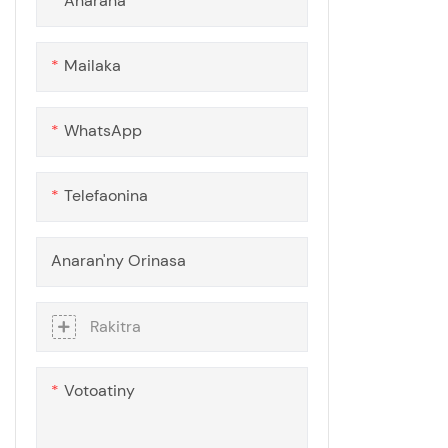
Anarana
Panel
Mailaka
WhatsApp
Telefaonina
Anaran'ny Orinasa
Rakitra
Votoatiny