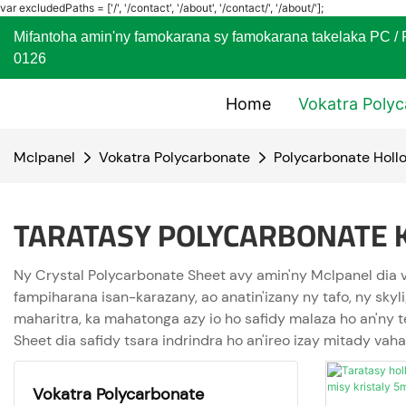
var excludedPaths = ['/', '/contact', '/about', '/contact/', '/about/'];
Mifantoha amin'ny famokarana sy famokarana takelaka
0126
Home
Vokatra Poly
Mclpanel
Vokatra Polycarbonate
Polycarbonate Holl
TARATASY POLYCARBONATE K
Ny Crystal Polycarbonate Sheet avy amin'ny Mclpanel dia v
fampiharana isan-karazany, ao anatin'izany ny tafo, ny sk
maharitra, ka mahatonga azy io ho safidy malaza ho an'ny 
Sheet dia safidy tsara indrindra ho an'ireo izay mitady vah
Vokatra Polycarbonate