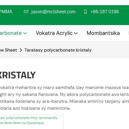
 PC / PMMA
jason@mclsheet.com
+86-187 0196
carbonate
Vokatra Acrylic
Mombantsika
ow Sheet
Taratasy polycarbonate kristaly
RISTALY
okatra maharitra sy maro samihafa izay manome mazava tsara 
ylight ary ny sakana fiarovana. Ny akora polycarbonate avo l
tetikasa fonenana sy ara-barotra. Miaraka amin'ny tanjany a
aolana azo itokisana sy manintona.