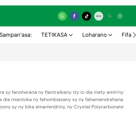
Sampan'asa:
TETIKASA
Loharano
Fifan
sy fanoherana ny fiantraikany. Izy io dia mety amin'ny
enta dia miantoka ny fahombiazany sy ny fahamendrehana
mbony sy ny bika aman'endriny, ny Crystal Polycarbonate