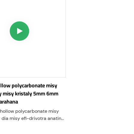
ollow polycarbonate misy
 misy kristaly 5mm 6mm
arahana
 hollow polycarbonate misy
dia misy efi-drivotra anatiny
izay manome fananana
ary mampihena ny lanjany