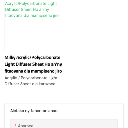
Milky Acrylic/Polycarbonate
Light Diffuser Sheet Ho an'ny
fitaovana dia mampiseho jiro
Acrylic / Polycarbonate Light
Diffuser Sheet dia karazana
takelaka Acrylic /
Polycarbonate izay natao
manokana hanaparitahana sy
hizarana hazavana mitovy.
Alefaso ny fanontanianao
Matetika izy ireo no
ampiasaina amin'ny
Anarana
fampiharana izay irina ny jiro