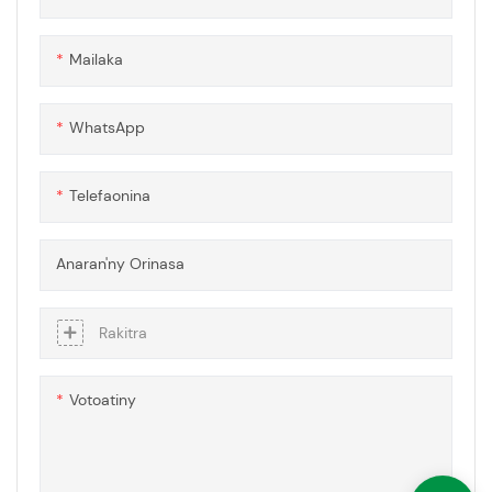
fanamiana, toy ny fitaovana
jiro, fampisehoana,
Mailaka
famantarana, ary fametrahana
maritrano.
WhatsApp
Telefaonina
Anaran'ny Orinasa
Rakitra
Votoatiny