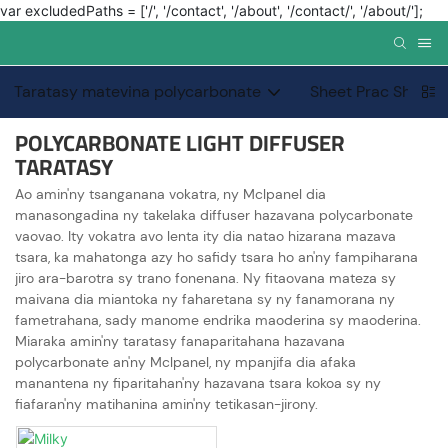
var excludedPaths = ['/', '/contact', '/about', '/contact/', '/about/'];
Taratasy matevina polycarbonate
Sheet Prac Sheet 
POLYCARBONATE LIGHT DIFFUSER
TARATASY
Ao amin'ny tsanganana vokatra, ny Mclpanel dia
manasongadina ny takelaka diffuser hazavana polycarbonate
vaovao. Ity vokatra avo lenta ity dia natao hizarana mazava
tsara, ka mahatonga azy ho safidy tsara ho an'ny fampiharana
jiro ara-barotra sy trano fonenana. Ny fitaovana mateza sy
maivana dia miantoka ny faharetana sy ny fanamorana ny
fametrahana, sady manome endrika maoderina sy maoderina.
Miaraka amin'ny taratasy fanaparitahana hazavana
polycarbonate an'ny Mclpanel, ny mpanjifa dia afaka
manantena ny fiparitahan'ny hazavana tsara kokoa sy ny
fiafaran'ny matihanina amin'ny tetikasan-jirony.