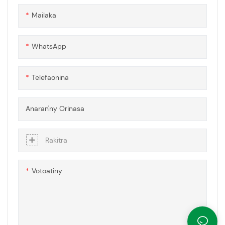
fanaraha-maso nomerika
Mailaka
informatika (CNC) sy fitaovana
fikosoham-bary nentim-
paharazana mba hamoronana
WhatsApp
singa sy kojakoja akrilika
mahazatra.
Telefaonina
Anaran'ny Orinasa
Rakitra
Votoatiny