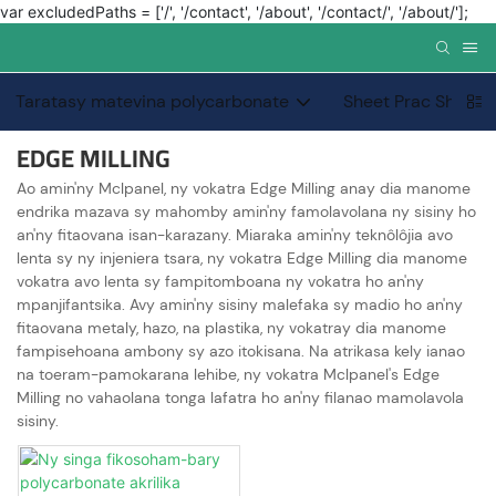
var excludedPaths = ['/', '/contact', '/about', '/contact/', '/about/'];
Taratasy matevina polycarbonate
Sheet Prac Sheet 
EDGE MILLING
Ao amin'ny Mclpanel, ny vokatra Edge Milling anay dia manome
endrika mazava sy mahomby amin'ny famolavolana ny sisiny ho
an'ny fitaovana isan-karazany. Miaraka amin'ny teknôlôjia avo
lenta sy ny injeniera tsara, ny vokatra Edge Milling dia manome
vokatra avo lenta sy fampitomboana ny vokatra ho an'ny
mpanjifantsika. Avy amin'ny sisiny malefaka sy madio ho an'ny
fitaovana metaly, hazo, na plastika, ny vokatray dia manome
fampisehoana ambony sy azo itokisana. Na atrikasa kely ianao
na toeram-pamokarana lehibe, ny vokatra Mclpanel's Edge
Milling no vahaolana tonga lafatra ho an'ny filanao mamolavola
sisiny.