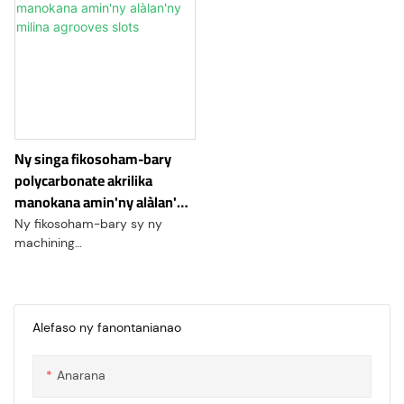
Ny singa fikosoham-bary
polycarbonate akrilika
manokana amin'ny alàlan'ny
milina agrooves slots
Ny fikosoham-bary sy ny
machining
Acrylic/Polycarbonate dia
teknika fanamboarana tena
ilaina izay ahafahana
mamolavola sy manapaka ary
Alefaso ny fanontanianao
manova ny fitaovana
Acrylic/Polycarbonate. Ireo
Anarana
dingana ireo dia mampiasa ny
fahaiza-manaon'ny milina