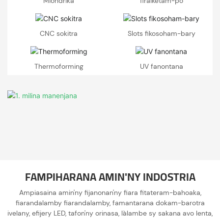
Miondrika
firaiketam-po
CNC sokitra
Slots fikosoham-bary
Thermoforming
UV fanontana
FAMPIHARANA AMIN'NY INDOSTRIA
Ampiasaina amin'ny fijanonan'ny fiara fitateram-bahoaka,
fiarandalamby fiarandalamby, famantarana dokam-barotra
ivelany, efijery LED, tafon'ny orinasa, làlambe sy sakana avo lenta,