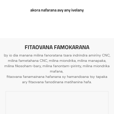
akora nafarana avy any ivelany
FITAOVANA FAMOKARANA
Izy io dia manana milina fanoratana tsara indrindra amin'ny CNC,
milina fametahana CNC, milina miondrika, milina manapaka,
milina fikosoham-bary, milina fanontam-pirinty, milina miondrika
mafana,
fitaovana fanamainana hafanana sy hamandoana tsy tapaka
ary fitaovana fanodinana matihanina hafa.