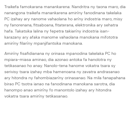
Traikefa famokarana manankarena: Nandritra ny taona maro, dia
nanangona traikefa manankarena amin'ny fanodinana takelaka
PC izahay ary nanome vahaolana ho an'ny indostria maro, misy
ny fanorenana, fitsaboana, fitaterana, elektronika ary sehatra
hafa. Takatsika lalina ny fepetra takian'ny indostria isan-
karazany ary afaka manome vahaolana manokana mifototra
amin'ny filan'ny mpanjifantsika manokana.
Amin'ny fisafidianana ny orinasa mpanodina takelaka PC ho
mpiara-miasa aminao, dia azonao antoka fa hanolotra ny
tetikasanao ho anay. Nanolo-tena hanome vokatra tsara sy
serivisy tsara izahay mba hamenoana ny zavatra andrasanao
ary hitondra ny fahombiazan'ny orinasanao. Na mila fanapahana
birao PC tsotra ianao na fanodinana manokana sarotra, dia
hanompo anao amin'ny fo manontolo izahay ary hitondra
vokatra tsara amin'ny tetikasanao.