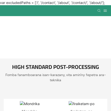
var excludedPaths = ['/', '/contact', '/about', '/contact/', '/about/'];
HIGH STANDARD POST-PROCESSING
Fomba fanamboarana isan-karazany, vita amin'ny fepetra ara-
teknika