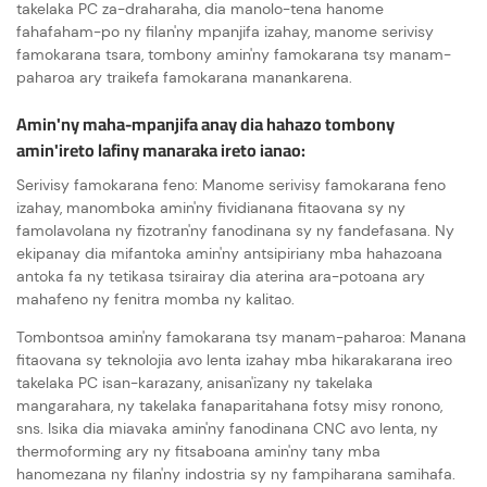
takelaka PC za-draharaha, dia manolo-tena hanome
fahafaham-po ny filan'ny mpanjifa izahay, manome serivisy
famokarana tsara, tombony amin'ny famokarana tsy manam-
paharoa ary traikefa famokarana manankarena.
Amin'ny maha-mpanjifa anay dia hahazo tombony
amin'ireto lafiny manaraka ireto ianao:
Serivisy famokarana feno: Manome serivisy famokarana feno
izahay, manomboka amin'ny fividianana fitaovana sy ny
famolavolana ny fizotran'ny fanodinana sy ny fandefasana. Ny
ekipanay dia mifantoka amin'ny antsipiriany mba hahazoana
antoka fa ny tetikasa tsirairay dia aterina ara-potoana ary
mahafeno ny fenitra momba ny kalitao.
Tombontsoa amin'ny famokarana tsy manam-paharoa: Manana
fitaovana sy teknolojia avo lenta izahay mba hikarakarana ireo
takelaka PC isan-karazany, anisan'izany ny takelaka
mangarahara, ny takelaka fanaparitahana fotsy misy ronono,
sns. Isika dia miavaka amin'ny fanodinana CNC avo lenta, ny
thermoforming ary ny fitsaboana amin'ny tany mba
hanomezana ny filan'ny indostria sy ny fampiharana samihafa.