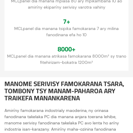
MCLpanel dia manana mpiasa 80 ary mpikambana 10 ao
amin'ny ekipan'ny serivisy varotra vahiny
7+
MCLpanel dia manana tsipika famokarana 7 ary milina
fanodinana efa ho 10
8000+
MCLpanel dia manana atrikasa famokarana 8000m² sy trano
fitehirizam-bokatra 1200m²
MANOME SERIVISY FAMOKARANA TSARA,
TOMBONY TSY MANAM-PAHAROA ARY
TRAIKEFA MANANKARENA
Amin'ny famokarana indostrialy maoderina, ny orinasa
fanodinana takelaka PC dia manana anjara toerana lehibe,
manome serivisy fanodinana takelaka PC avo lenta ho an'ny
indostria isan-karazany. Amin'ny maha-ozinina fanodinana