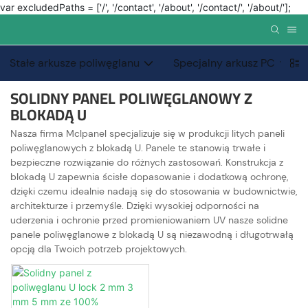
var excludedPaths = ['/', '/contact', '/about', '/contact/', '/about/'];
Stałe arkusze poliwęglanu
Specjalny arkusz PC
SOLIDNY PANEL POLIWĘGLANOWY Z
BLOKADĄ U
Nasza firma Mclpanel specjalizuje się w produkcji litych paneli
poliwęglanowych z blokadą U. Panele te stanowią trwałe i
bezpieczne rozwiązanie do różnych zastosowań. Konstrukcja z
blokadą U zapewnia ścisłe dopasowanie i dodatkową ochronę,
dzięki czemu idealnie nadają się do stosowania w budownictwie,
architekturze i przemyśle. Dzięki wysokiej odporności na
uderzenia i ochronie przed promieniowaniem UV nasze solidne
panele poliwęglanowe z blokadą U są niezawodną i długotrwałą
opcją dla Twoich potrzeb projektowych.