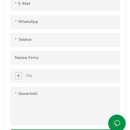
E-Mail
ryglującym, oferując
wszechstronne i modułowe
rozwiązania dla różnych
WhatsApp
potrzeb konstrukcyjnych i
architektonicznych
Telefon
Nazwa Firmy
Plik
Zawartość