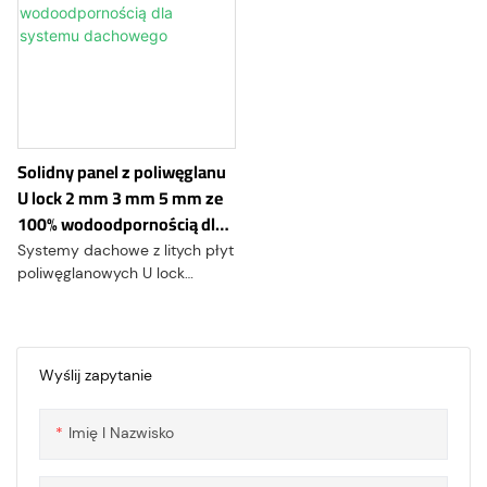
Solidny panel z poliwęglanu
U lock 2 mm 3 mm 5 mm ze
100% wodoodpornością dla
systemu dachowego
Systemy dachowe z litych płyt
poliwęglanowych U lock
zyskały znaczną popularność
w branży budowlanej ze
względu na swoje unikalne
cechy konstrukcyjne i szeroki
Wyślij zapytanie
zakres zastosowań. Te
innowacyjne produkty
Imię I Nazwisko
budowlane łączą w sobie
zalety materiału
poliwęglanowego z systemem