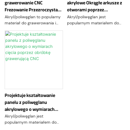
grawerowanie CNC
akrylowe Okrągłe arkusze z
Frezowanie Przezroczysta
otworami poprzez
część akrylowa do
grawerowanie
Akryl/poliwęglan to popularny
Akryl/poliwęglan jest
mocowania części
materiał do grawerowania i
popularnym materiałem do
obróbki CNC ze względu na
grawerowania i obróbki CNC
doskonałą odporność na
ze względu na doskonałą
uderzenia, przejrzystość
odporność na uderzenia,
optyczną i stabilność
przejrzystość optyczną i
termiczną. Akryl/poliwęglan
stabilność termiczną.
można grawerować różnymi
Akryl/poliwęglan można
technikami, takimi jak
grawerować różnymi
grawerowanie rastrowe,
technikami, takimi jak
grawerowanie wektorowe lub
grawerowanie rastrowe,
grawerowanie częściowe.
grawerowanie wektorowe lub
grawerowanie z częściową
Projektuje kształtowanie
głębokością
panelu z poliwęglanu
akrylowego o wymiarach
cięcia poprzez obróbkę
Akryl/poliwęglan jest
grawerującą CNC
popularnym materiałem do
grawerowania i obróbki CNC