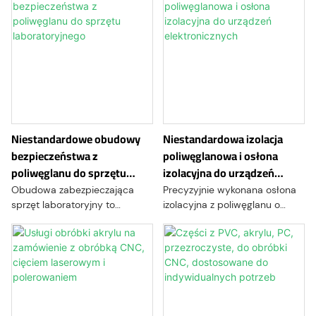
Niestandardowe obudowy
Niestandardowa izolacja
bezpieczeństwa z
poliwęglanowa i osłona
poliwęglanu do sprzętu
izolacyjna do urządzeń
laboratoryjnego
elektronicznych
Obudowa zabezpieczająca
Precyzyjnie wykonana osłona
sprzęt laboratoryjny to
izolacyjna z poliwęglanu o
przezroczysta obudowa
stopniu ognioodporności UL 94
ochronna zaprojektowana w
V-0, wysokiej wytrzymałości
celu odizolowania sprzętu
dielektrycznej i pełnej
laboratoryjnego od pyłu,
zgodności z normą RoHS —
przypadkowego kontaktu,
dostosowana do modułów
zachlapania i zanieczyszczeń
akumulatorowych, płytek PCB i
zewnętrznych, zapewniając
elektroniki mocy.