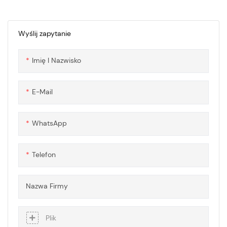
ze względu na doskonałą
odporność na uderzenia,
przejrzystość optyczną i
Wyślij zapytanie
stabilność termiczną.
Akryl/poliwęglan można
Imię I Nazwisko
grawerować różnymi
technikami, takimi jak
grawerowanie rastrowe,
E-Mail
grawerowanie wektorowe lub
grawerowanie z częściową
głębokością
WhatsApp
Telefon
Nazwa Firmy
Plik