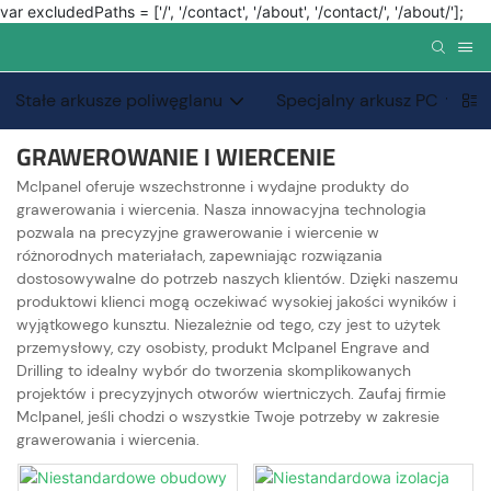
var excludedPaths = ['/', '/contact', '/about', '/contact/', '/about/'];
Stałe arkusze poliwęglanu
Specjalny arkusz PC
GRAWEROWANIE I WIERCENIE
Mclpanel oferuje wszechstronne i wydajne produkty do
grawerowania i wiercenia. Nasza innowacyjna technologia
pozwala na precyzyjne grawerowanie i wiercenie w
różnorodnych materiałach, zapewniając rozwiązania
dostosowywalne do potrzeb naszych klientów. Dzięki naszemu
produktowi klienci mogą oczekiwać wysokiej jakości wyników i
wyjątkowego kunsztu. Niezależnie od tego, czy jest to użytek
przemysłowy, czy osobisty, produkt Mclpanel Engrave and
Drilling to idealny wybór do tworzenia skomplikowanych
projektów i precyzyjnych otworów wiertniczych. Zaufaj firmie
Mclpanel, jeśli chodzi o wszystkie Twoje potrzeby w zakresie
grawerowania i wiercenia.