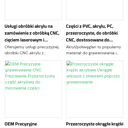
jednocześnie pełną
widoczność procesu
roboczego.
Usługi obróbki akrylu na
Części z PVC, akrylu, PC,
zamówienie z obróbką CNC,
przezroczyste, do obróbki
cięciem laserowym i
CNC, dostosowane do
polerowaniem
indywidualnych potrzeb
Oferujemy usługi precyzyjnej
Akryl/poliwęglan to popularny
obróbki CNC akrylu z
materiał do grawerowania i
tolerancją do ±0,1 mm lub
obróbki CNC ze względu na
lepszą.
doskonałą odporność na
uderzenia, przejrzystość
optyczną i stabilność
termiczną. Akryl/poliwęglan
można grawerować różnymi
technikami, takimi jak
grawerowanie rastrowe,
grawerowanie wektorowe lub
grawerowanie częściowe.
OEM Precyzyjne
Przezroczyste okrągłe krążki