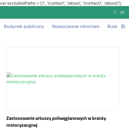
var excludedPaths = ['/', '/contact', '/about', '/contact/', '/about/'];
Budynek publiczny
Nowoczesne rolnictwo
Budowa śc
Zastosowanie arkuszy poliwęglanowych w branży
motoryzacyjnej