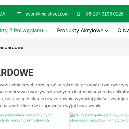
 PC/PMMA
jason@mclsheet.com
+86-187 0196 0126
kty Z Poliwęglanu
Produkty Akrylowe
O N
standardowe
ARDOWE
nowocześniejszych rozwiązań w zakresie przetwórstwa tworzy
rzetwórstwa tworzyw sztucznych, dostosowanych do unikalnych
 nasz zespół ekspertów zapewnia wysokiej jakości, wydajne i
 naszych klientów i zapewniać wyjątkowe wyniki.