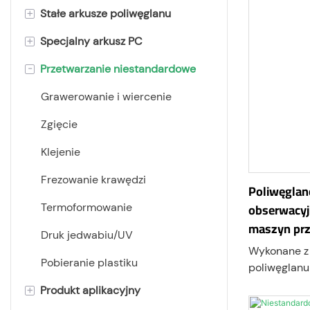
+
Stałe arkusze poliwęglanu
+
Specjalny arkusz PC
Płaski arkusz poliwęglanu
-
Przetwarzanie niestandardowe
Matowy arkusz poliwęglanu
Arkusze poliwęglanowe UV
arkusz dyfuzora światła
Arkusz poliwęglanu ESD
Grawerowanie i wiercenie
wykonany z poliwęglanu
Płyta z ognioodpornego
Zgięcie
Tłoczony arkusz poliwęglanu
poliwęglanu
Klejenie
Bardzo grube arkusze
Odporna na zarysowania płyta
Frezowanie krawędzi
poliwęglanu
poliwęglanowa
Poliwęglan
obserwacyj
Termoformowanie
Folia poliwęglanowa
Arkusz z poliwęglanu
maszyn pr
przeciwodblaskowego
Druk jedwabiu/UV
Arkusz poliwęglanu
Wykonane z 
pryzmatycznego
Arkusze z poliwęglanu
Pobieranie plastiku
poliwęglanu 
przeciwmgielnego
przemysłowe
Arkusz z poliwęglanu falistego
+
Produkt aplikacyjny
drzwi ochro