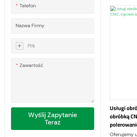
UL 94 V-0, 
Telefon
dielektryczn
Dom kopułowy z poliwęglanu
RoHS — dos
akumulatoro
Nazwa Firmy
mocy.
Plik
Zawartość
Usługi obró
Wyślij Zapytanie
obróbką CN
Teraz
polerowan
Oferujemy u