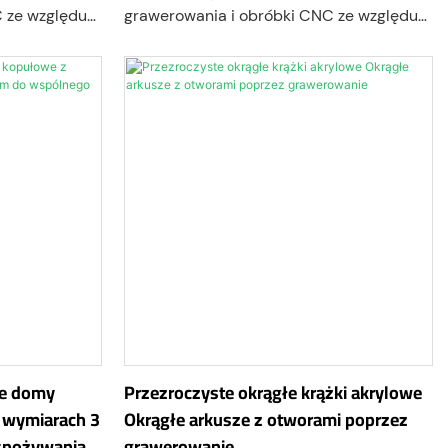
 ze względu
grawerowania i obróbki CNC ze względu
uderzenia,
na doskonałą odporność na uderzenia,
bilność
przejrzystość optyczną i stabilność
n można
termiczną. Akryl/poliwęglan można
ami, takimi
grawerować różnymi technikami, takimi
 grawerowanie
jak grawerowanie rastrowe, grawerowanie
e częściowe.
wektorowe lub grawerowanie częściowe.
e domy
Przezroczyste okrągłe krążki akrylowe
 wymiarach 3
Okrągłe arkusze z otworami poprzez
spożywania
grawerowanie