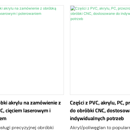
wysokiej wytrzymałości
przełączników membranowyc
ej i pełnej zgodności z normą
urządzenia, osłon przemysło
tosowana do modułów
wystawowych i funkcjonalny
wych, płytek PCB i elektroniki
graficznych.
bki akrylu na zamówienie z
Części z PVC, akrylu, PC, p
C, cięciem laserowym i
do obróbki CNC, dostosow
iem
indywidualnych potrzeb
sługi precyzyjnej obróbki
Akryl/poliwęglan to popular