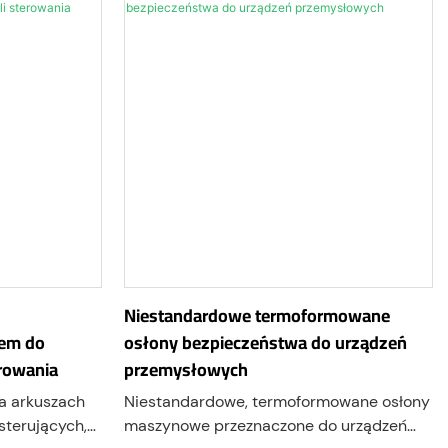
pyłu, przypadkowego kontaktu,
zują się
zachlapania i zanieczyszczeń
derzenia,
zewnętrznych, zapewniając jednocześnie
dokładnością
pełną widoczność procesu roboczego.
ą
ia, aby
gania
Niestandardowe termoformowane
iem do
osłony bezpieczeństwa do urządzeń
rowania
przemysłowych
na arkuszach
Niestandardowe, termoformowane osłony
sterujących,
maszynowe przeznaczone do urządzeń