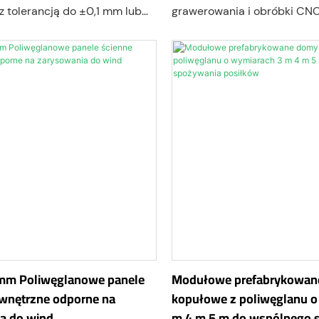
z tolerancją do ±0,1 mm lub
grawerowania i obróbki CNC
na doskonałą odporność na 
przejrzystość optyczną i sta
termiczną. Akryl/poliwęgla
grawerować różnymi technik
jak grawerowanie rastrowe,
wektorowe lub grawerowani
mm Poliwęglanowe panele
Modułowe prefabrykowan
wnętrzne odporne na
kopułowe z poliwęglanu o
a do wind
m 4 m 5 m do wspólnego 