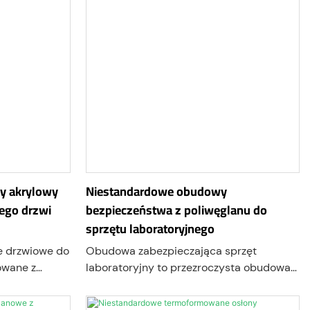
y akrylowy
Niestandardowe obudowy
ego drzwi
bezpieczeństwa z poliwęglanu do
sprzętu laboratoryjnego
e drzwiowe do
Obudowa zabezpieczająca sprzęt
owane z
laboratoryjny to przezroczysta obudowa
j obróbki CNC
ochronna zaprojektowana w celu
ia.
odizolowania sprzętu laboratoryjnego od