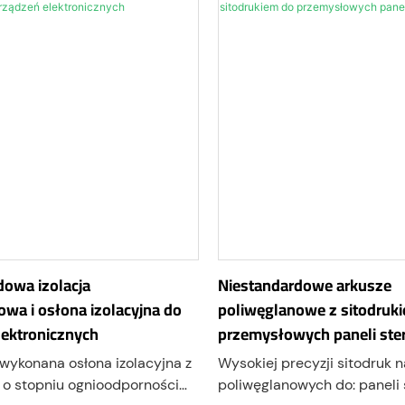
dporność na uderzenia,
Zaprojektowane do komór
ć optyczną i długotrwałą
hiperbarycznych, charaktery
dealne do maszyn
doskonałą odpornością na u
ch, urządzeń automatyki,
wysoką przezroczystością, 
pieczeństwa, pomieszczeń
wymiarową oraz możliwości
systemów inspekcyjnych.
indywidualnego przetwarzan
spełnić zróżnicowane wyma
sprzętowe.
dowa izolacja
Niestandardowe arkusze
wa i osłona izolacyjna do
poliwęglanowe z sitodruk
lektronicznych
przemysłowych paneli ste
 wykonana osłona izolacyjna z
Wysokiej precyzji sitodruk 
 o stopniu ognioodporności
poliwęglanowych do: paneli 