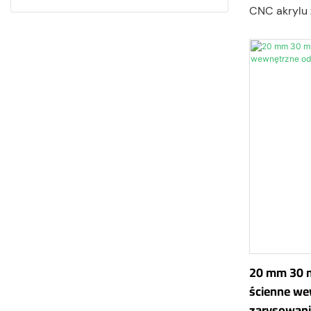
CNC akrylu 
lepszą.
20 mm 30 
ścienne we
zarysowani