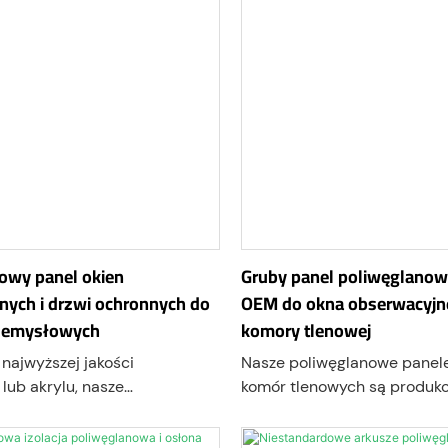
owy panel okien
Gruby panel poliwęglanow
nych i drzwi ochronnych do
OEM do okna obserwacyjn
zemysłowych
komory tlenowej
najwyższej jakości
Nasze poliwęglanowe panel
lub akrylu, nasze
komór tlenowych są produk
 okna obserwacyjne i panele
wykorzystaniem precyzyjne
nnych do maszyn zapewniają
i technologii termoformowan