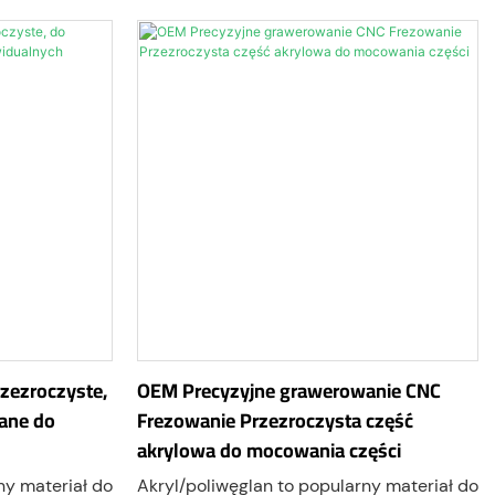
h, etykiet na
CNC, systemów automatyki i maszyn
wych, okien
przemysłowych. Łącząc wysoką
ch nakładek
przejrzystość, doskonałą odporność na
uderzenia i precyzję wykonania, te osłony
ochronne zapewniają bezpieczną
widoczność podczas pracy, jednocześnie
zwiększając trwałość sprzętu i
bezpieczeństwo w miejscu pracy.
rzezroczyste,
OEM Precyzyjne grawerowanie CNC
ane do
Frezowanie Przezroczysta część
akrylowa do mocowania części
ny materiał do
Akryl/poliwęglan to popularny materiał do