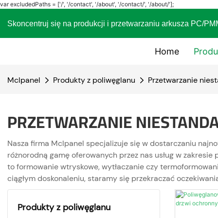
var excludedPaths = ['/', '/contact', '/about', '/contact/', '/about/'];
Skoncentruj się na produkcji i przetwarzaniu arkusza
Home
Produ
Mclpanel
Produkty z poliwęglanu
Przetwarzanie nie
PRZETWARZANIE NIESTAND
Nasza firma Mclpanel specjalizuje się w dostarczaniu naj
różnorodną gamę oferowanych przez nas usług w zakresie p
to formowanie wtryskowe, wytłaczanie czy termoformowanie,
ciągłym doskonaleniu, staramy się przekraczać oczekiwania
Produkty z poliwęglanu