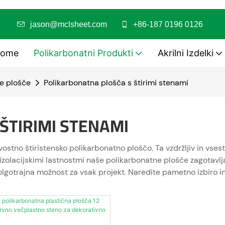
/PMMA
jason@mclsheet.com
+86-187 0196 0126
ome
Polikarbonatni Produkti
Akrilni Izdelki
le plošče
Polikarbonatna plošča s štirimi stenami
ŠTIRIMI STENAMI
no štiristensko polikarbonatno ploščo. Ta vzdržljiv in vsestr
mi izolacijskimi lastnostmi naše polikarbonatne plošče zagotav
olgotrajna možnost za vsak projekt. Naredite pametno izbiro i