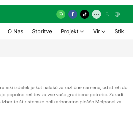
O Nas
Storitve
Projekt
Vir
Stik
anski izdelek je kot nalašč za različne namene, od streh do
ljajo popolno rešitev za vse vaše gradbene potrebe. Zaradi
n izberite štiristensko polikarbonatno ploščo Mclpanel za