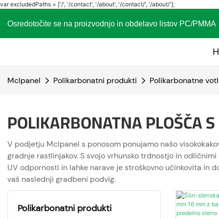
var excludedPaths = ['/', '/contact', '/about', '/contact/', '/about/'];
Osredotočite se na proizvodnjo in obdelavo listov PC
H
Mclpanel
Polikarbonatni produkti
Polikarbonatne vot
POLIKARBONATNA PLOŠČA S 
V podjetju Mclpanel s ponosom ponujamo našo visokokakovost
gradnje rastlinjakov. S svojo vrhunsko trdnostjo in odlični
UV odpornosti in lahke narave je stroškovno učinkovita in d
vaš naslednji gradbeni podvig.
Polikarbonatni produkti