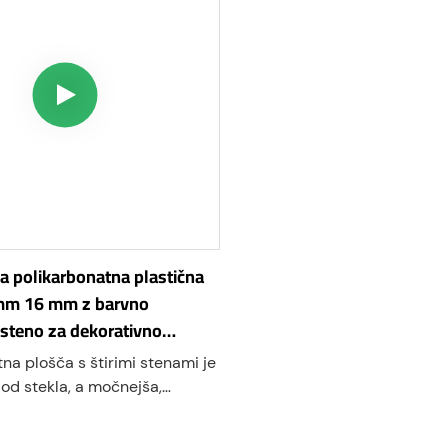
ka polikarbonatna plastična
mm 16 mm z barvno
steno za dekorativno
teno
na plošča s štirimi stenami je
 od stekla, a močnejša,
 bolj odporna na udarce. Zato
ko uporaben strešni material,