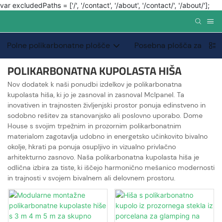
var excludedPaths = ['/', '/contact', '/about', '/contact/', '/about/'];
Polne polikarbonatne plošče
Posebna plošča za zmogl
POLIKARBONATNA KUPOLASTA HIŠA
Nov dodatek k naši ponudbi izdelkov je polikarbonatna
kupolasta hiša, ki jo je zasnoval in zasnoval Mclpanel. Ta
inovativen in trajnosten življenjski prostor ponuja edinstveno in
sodobno rešitev za stanovanjsko ali poslovno uporabo. Dome
House s svojim trpežnim in prozornim polikarbonatnim
materialom zagotavlja udobno in energetsko učinkovito bivalno
okolje, hkrati pa ponuja osupljivo in vizualno privlačno
arhitekturno zasnovo. Naša polikarbonatna kupolasta hiša je
odlična izbira za tiste, ki iščejo harmonično mešanico modernosti
in trajnosti v svojem bivalnem ali delovnem prostoru.