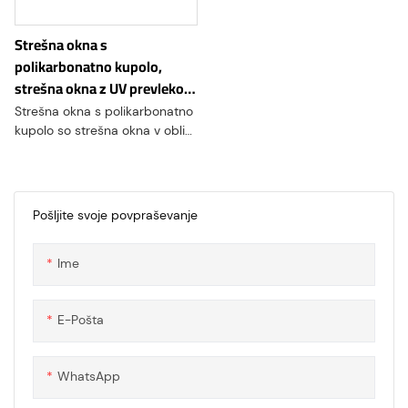
namene.
prednosti, zaradi česar so vse
bolj priljubljena izbira tako za
Strešna okna s
stanovanjske kot poslovne
polikarbonatno kupolo,
namene.
strešna okna z UV prevleko iz
tovarniške neposredne
Strešna okna s polikarbonatno
prodaje
kupolo so strešna okna v obliki
kupole, ki so izdelana iz
polikarbonatnih plošč ali plošč.
Oblika kupole pomaga
povečati prepustnost in
Pošljite svoje povpraševanje
porazdelitev svetlobe
Ime
E-Pošta
WhatsApp