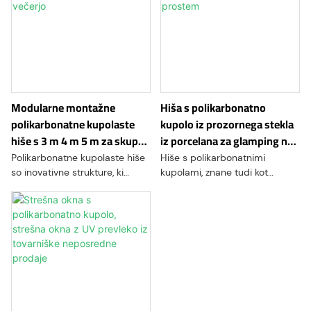
Modularne montažne
Hiša s polikarbonatno
polikarbonatne kupolaste
kupolo iz prozornega stekla
hiše s 3 m 4 m 5 m za skupno
iz porcelana za glamping na
večerjo
prostem
Polikarbonatne kupolaste hiše
Hiše s polikarbonatnimi
so inovativne strukture, ki
kupolami, znane tudi kot
uporabljajo polikarbonatne
geodetske kupole, so
plošče za ustvarjanje
inovativen arhitekturni dizajn, ki
geodetskih ali kupolastih
uporablja edinstvene lastnosti
domov. Te značilne strukture
polikarbonatnega materiala za
ponujajo edinstveno mešanico
ustvarjanje trajnostnih in
oblike, funkcije in okoljskih
energetsko učinkovitih bivalnih
prednosti, zaradi česar so vse
prostorov. Te značilne strukture
bolj priljubljena izbira tako za
ponujajo edinstveno mešanico
stanovanjske kot poslovne
oblike, funkcije in okoljskih