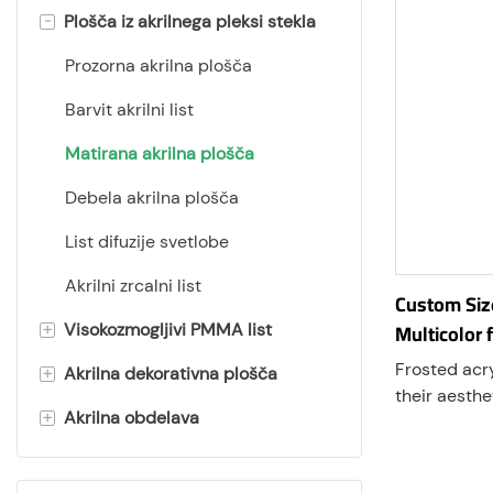
-
Plošča iz akrilnega pleksi stekla
Prozorna akrilna plošča
Barvit akrilni list
Matirana akrilna plošča
Debela akrilna plošča
List difuzije svetlobe
Akrilni zrcalni list
Custom Size
Multicolor f
+
Visokozmogljivi PMMA list
Frosted acry
+
Akrilna dekorativna plošča
Akrilni list, odporen proti
their aesthe
praskam
+
Akrilna obdelava
Svetlovodna plošča
They provide
Antistatični akrilni list
that diffuse
Akril gradientne barve
Akrilna škatla
privacy
Akrilni list, odporen proti