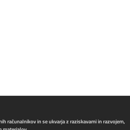
nih računalnikov in se ukvarja z raziskavami in razvojem,
h materialov.