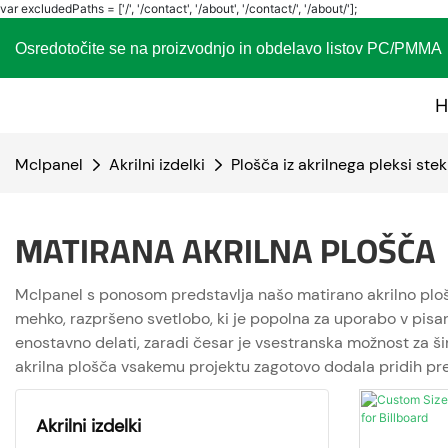
var excludedPaths = ['/', '/contact', '/about', '/contact/', '/about/'];
Osredotočite se na proizvodnjo in obdelavo listov PC
H
Mclpanel
Akrilni izdelki
Plošča iz akrilnega pleksi stek
MATIRANA AKRILNA PLOŠČA
Mclpanel s ponosom predstavlja našo matirano akrilno plošč
mehko, razpršeno svetlobo, ki je popolna za uporabo v pisar
enostavno delati, zaradi česar je vsestranska možnost za šir
akrilna plošča vsakemu projektu zagotovo dodala pridih pref
Akrilni izdelki