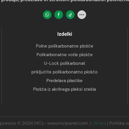
Izdelki
Polne polikarbonatne plošče
Polikarbonatne votle plošče
U-Lock polikarbonat
priključite polikarbonatno ploščo
Predelava plastike
Plošča iz akrilnega pleksi stekla
 pravice © 2024 MCL-
www.mclpanel.com
|
Strani
|
Politika 