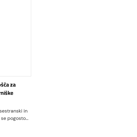
ošča za
rniške
sestranski in
ki se pogosto
gah. Te plošče,
ajo gladko,