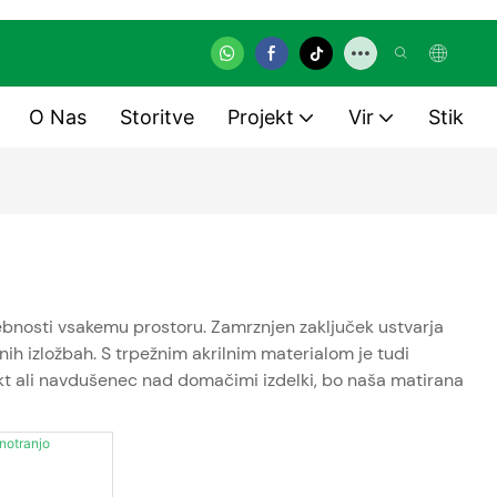
O Nas
Storitve
Projekt
Vir
Stik
ebnosti vsakemu prostoru. Zamrznjen zaključek ustvarja
ih izložbah. S trpežnim akrilnim materialom je tudi
itekt ali navdušenec nad domačimi izdelki, bo naša matirana