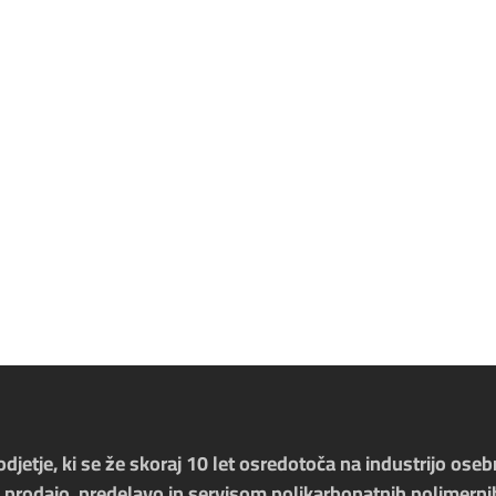
jetje, ki se že skoraj 10 let osredotoča na industrijo oseb
 prodajo, predelavo in servisom polikarbonatnih polimerni