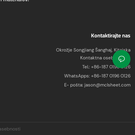
Kontaktirajte nas
Okrožje Songjiang Šanghaj, Kitajska
Kontaktna oseba: Jason
Tel.: +86-187 0196 0126
WhatsApps:
+86-187 0196 0126
E- pošta:
jason@mclsheet.com
zasebnosti