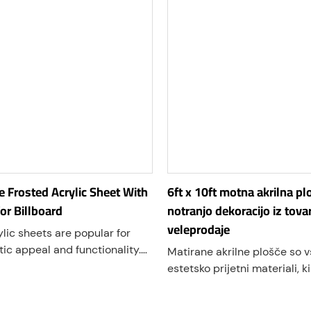
 Frosted Acrylic Sheet With
6ft x 10ft motna akrilna pl
or Billboard
notranjo dekoracijo iz tova
veleprodaje
lic sheets are popular for
tic appeal and functionality.
Matirane akrilne plošče so v
 a semi-translucent finish
estetsko prijetni materiali, 
s light while maintaining
uporabljajo v različnih pano
izdelane iz lahkega akrila, im