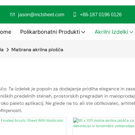
/PMMA
jason@mclsheet.com
+86-187 0196 0126
ome
Polikarbonatni Produkti
Akrilni Izdelki
la
Matirana akrilna plošča
o. Ta izdelek je popoln za dodajanje pridiha elegance in zas
niških predelnih stenah, prostorskih pregradah in maloprodajn
oko paleto aplikacij. Ne glede na to, ali ste oblikovalec, arh
injenosti.