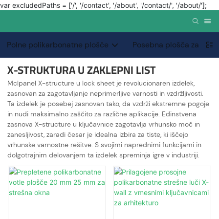
var excludedPaths = ['/', '/contact', '/about', '/contact/', '/about/'];
Polne polikarbonatne plošče
Posebna plošča za zmogl
X-STRUKTURA U ZAKLEPNI LIST
Mclpanel X-structure u lock sheet je revolucionaren izdelek,
zasnovan za zagotavljanje neprimerljive varnosti in vzdržljivosti.
Ta izdelek je posebej zasnovan tako, da vzdrži ekstremne pogoje
in nudi maksimalno zaščito za različne aplikacije. Edinstvena
zasnova X-structure u ključavnice zagotavlja vrhunsko moč in
zanesljivost, zaradi česar je idealna izbira za tiste, ki iščejo
vrhunske varnostne rešitve. S svojimi naprednimi funkcijami in
dolgotrajnim delovanjem ta izdelek spreminja igre v industriji.