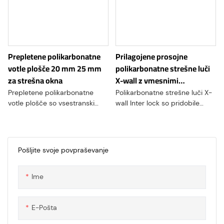
Prepletene polikarbonatne
Prilagojene prosojne
votle plošče 20 mm 25 mm
polikarbonatne strešne luči
za strešna okna
X-wall z vmesnimi
ključavnicami za arhitekturo
Prepletene polikarbonatne
Polikarbonatne strešne luči X-
votle plošče so vsestranski
wall Inter lock so pridobile
gradbeni materiali iz
veliko popularnost v
polikarbonata, trpežne in lahke
gradbeništvu zaradi svojih
termoplastične mase. Listi
edinstvenih oblikovnih
imajo posebej oblikovane
značilnosti in širokega spektra
Pošljite svoje povpraševanje
robove, ki jim omogočajo
uporabe. Ti inovativni gradbeni
brezhibno prileganje in
izdelki združujejo prednosti
Ime
ustvarjajo neprekinjeno
polikarbonatnega materiala s
površino
sistemom zaklepanja in
ponujajo vsestranske in
E-Pošta
modularne rešitve za različne
gradbene in arhitekturne