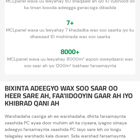
MCLpanel waxa uu leeyahay 80 shaqaale ah iyo 10 xubnood oo
ka tirsan kooxda adeegga ganacsiga dibadda
7+
MCLpanel waxa uu leeyahay 7 khadadka wax soo saarka iyo ku
dhawaad ​​10 mishiinada wax soo saarka
8000+
MCLpanel waxa uu leeyahay 8000m² aqoon isweydaarsi wax
soo saar ah iyo 1200m² bakhaar farsamaynta
BIXINTA ADEEGYO WAX SOO SAAR OO
HEER SARE AH, FAA'IIDOOYIN GAAR AH IYO
KHIBRAD QANI AH
Warshadaha casriga ah ee warshadaha, dhirta farsamaynta
xaashida PC ayaa door muhiim ah ka ciyaara, iyagoo siinaya
adeegyo farsamaynta xaashida PC tayo sare leh oo loogu
talagalay warshado kala duwan. Sida warshad farsamaynta