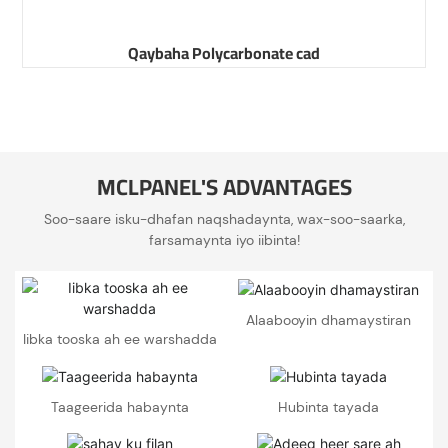
Qaybaha Polycarbonate cad
MCLPANEL'S ADVANTAGES
Soo-saare isku-dhafan naqshadaynta, wax-soo-saarka,
farsamaynta iyo iibinta!
Alaabooyin dhamaystiran
Iibka tooska ah ee warshadda
Taageerida habaynta
Hubinta tayada