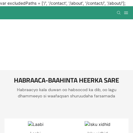
var excludedPaths = ['/', '/contact', '/about', '/contact/', '/about/'];
HABRAACA-BAAHINTA HEERKA SARE
Habraacyo kala duwan oo habsocod ka dib, oo lagu
dhammeeyo si waafaqsan shuruudaha farsamada