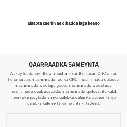
alaabta ceeriin ee dibadda laga keeno
QAARRAADKA SAMEYNTA
Waxay leedahay dhowr mashiino xardho saxan CNC ah oo
horumarsan, mashiinnada feerka CNC, mashiinnada qalooca,
mashiinnada wax lagu gooyo, mishiinnada wax shiida,
mashiinnada daabacaadda, mashiinnada qalloocinta kulul,
heerkulka joogtada ah iyo qalabka qalajinta qoyaanka iyo
qalabka kale ee farsamaynta xirfadeed.