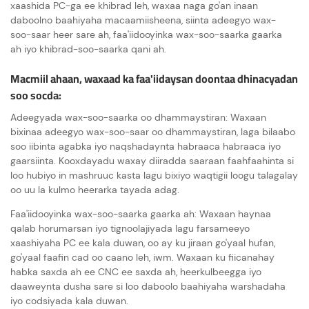
xaashida PC-ga ee khibrad leh, waxaa naga go'an inaan
daboolno baahiyaha macaamiisheena, siinta adeegyo wax-
soo-saar heer sare ah, faa'iidooyinka wax-soo-saarka gaarka
ah iyo khibrad-soo-saarka qani ah.
Macmiil ahaan, waxaad ka faa'iidaysan doontaa dhinacyadan
soo socda:
Adeegyada wax-soo-saarka oo dhammaystiran: Waxaan
bixinaa adeegyo wax-soo-saar oo dhammaystiran, laga bilaabo
soo iibinta agabka iyo naqshadaynta habraaca habraaca iyo
gaarsiinta. Kooxdayadu waxay diiradda saaraan faahfaahinta si
loo hubiyo in mashruuc kasta lagu bixiyo waqtigii loogu talagalay
oo uu la kulmo heerarka tayada adag.
Faa'iidooyinka wax-soo-saarka gaarka ah: Waxaan haynaa
qalab horumarsan iyo tignoolajiyada lagu farsameeyo
xaashiyaha PC ee kala duwan, oo ay ku jiraan go'yaal hufan,
go'yaal faafin cad oo caano leh, iwm. Waxaan ku fiicanahay
habka saxda ah ee CNC ee saxda ah, heerkulbeegga iyo
daaweynta dusha sare si loo daboolo baahiyaha warshadaha
iyo codsiyada kala duwan.