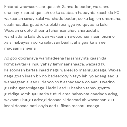
Khibrad wax-soo-saar qani ah: Sannado badan, waxaanu
ururinay khibrad qani ah oo ku saabsan habaynta xaashida PC
waxaanan siinay xalal warshado badan, oo ku lug leh dhismaha,
caafimaadka, gaadiidka, elektiroonigga iyo qaybaha kale.
Waxaan si qoto dheer u fahamsanahay shuruudaha
warshadaha kala duwan waxaanan awoodnaa inaan bixinno
xalal habaysan oo ku salaysan baahiyaha gaarka ah ee
macaamiisheena.
Adigoo dooranaya warshadeena farsamaynta xaashida
kombayutarka inuu yahay lammaanahaaga, waxaad ku
kalsoonaan kartaa inaad nagu wareejiso mashruucaaga. Waxaa
naga go'an inaan bixino badeecooyin tayo leh iyo adeeg aad u
wanaagsan si aan u daboolno filashadaada oo aan u wadno
guusha ganacsigaaga. Haddii aad u baahan tahay goynta
guddiga kombuyuutarka fudud ama habaynta caadada adag,
waxaanu kuugu adeegi doonaa si daacad ah waxaanan kuu
keeni doonaa natiijooyin aad u fiican mashruucaaga.