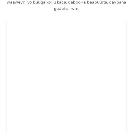
waaweyn iyo buuqa kor u kaca, daboolka baabuurta, qaybaha
gudaha, iwm.