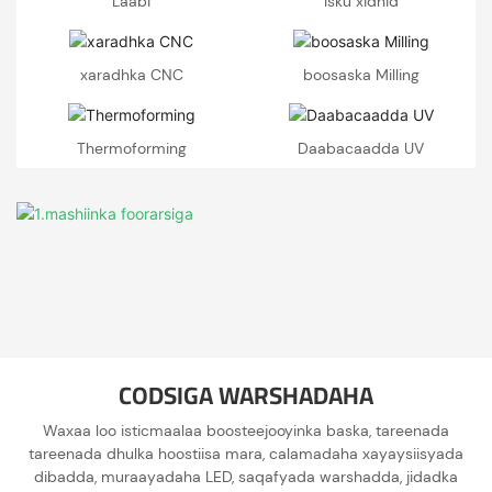
Laabi
Isku xidhid
xaradhka CNC
boosaska Milling
Thermoforming
Daabacaadda UV
CODSIGA WARSHADAHA
Waxaa loo isticmaalaa boosteejooyinka baska, tareenada
tareenada dhulka hoostiisa mara, calamadaha xayaysiisyada
dibadda, muraayadaha LED, saqafyada warshadda, jidadka