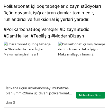
Polikarbonat içi boş təbəqələr dizayn stüdyoları
üçün davamlı, işığı artıran damlar təmin edir,
ruhlandırıcı və funksional iş yerləri yaradır.
#PolikarbonatBoş Vərəqlər #DizaynStudio
#DamHəllləri #Təbiiİşıq #ModernDizayn
İstixana üçün ultrabənövşəyi mühafizəsi
olan 8mm-20mm üç divarlı polikarbonat
Məhsullara Baxın
təbəqəni təmizləyin
dən
$