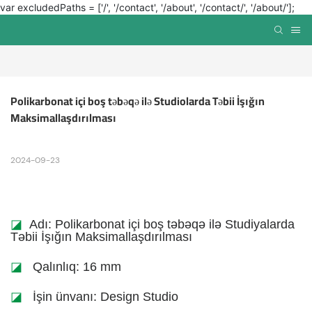
var excludedPaths = ['/', '/contact', '/about', '/contact/', '/about/'];
Polikarbonat içi boş təbəqə ilə Studiolarda Təbii İşığın 
Maksimallaşdırılması
2024-09-23
◪
Adı: Polikarbonat içi boş təbəqə ilə Studiyalarda
Təbii İşığın Maksimallaşdırılması
◪
Qalınlıq: 16 mm
◪
İşin ünvanı: Design Studio