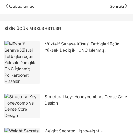
Qabaqlamaq
Sonrakı
SIZIN ÜÇÜN MƏSLƏHƏTLƏR
Müxtəlif Sənaye Xüsusi Tətbiqləri üçün
Yüksək Dəqiqlikli CNC İşlənmiş
Polikarbonat Hissələri
Structural Key: Honeycomb vs Dense Core
Design
Weight Secrets: Lightweight ≠