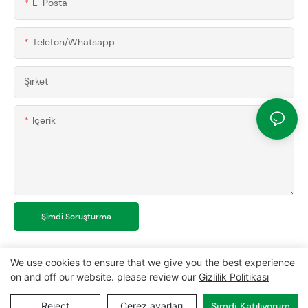
E-Posta
Telefon/whatsapp
Şirket
Içerik
Şimdi Soruşturma
We use cookies to ensure that we give you the best experience
on and off our website. please review our
Gizlilik Politikası
Telif Hakkı © 2024 MCL-
www.mclpanel.com
|
site haritası
|
Reject
Çerez ayarları
Şimdi Katılıyorum