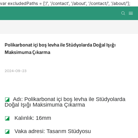
var excludedPaths = ['/', '/contact', '/about', '/contact/', '/about/'];
Polikarbonat içi boş levha ile Stüdyolarda Doğal Işığı 
Maksimuma Çıkarma
2024-09-23
◪
Adı: Polikarbonat içi boş levha ile Stüdyolarda
Doğal Işığı Maksimuma Çıkarma
◪
Kalınlık: 16mm
◪
Vaka adresi: Tasarım Stüdyosu