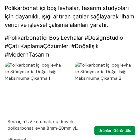
Polikarbonat içi boş levhalar, tasarım stüdyoları
için dayanıklı, ışığı artıran çatılar sağlayarak ilham
verici ve işlevsel çalışma alanları yaratır.
#Polikarbonatİçi Boş Levhalar #DesignStudio
#Çatı KaplamaÇözümleri #DoğalIşık
#ModernTasarım
Sera için UV korumalı, üç duvarlı
polikarbonat levha 8mm-20mm'yi
Ürünleri Görüntüle
temizleyin
itibaren
$