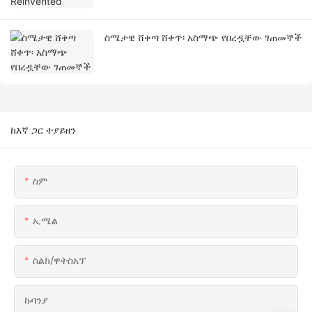
ስሜታዊ ሸቀጣ ሸቀጥ፡ አስማጭ የበረዷቸው ገጠመኞች
ከእኛ ጋር ተያይዘን
ስም
ኢሜል
ስልክ/ዋትስአፕ
ኩባንያ