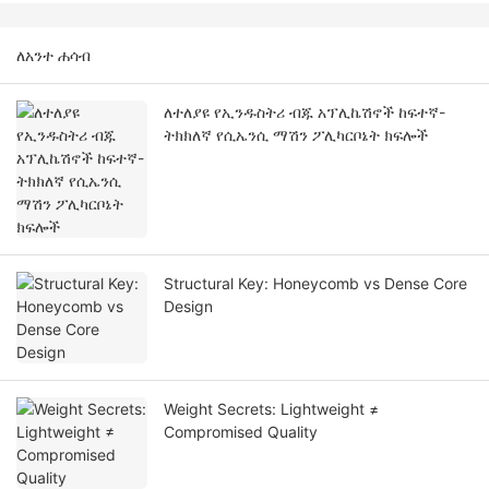
ለአንተ ሐሳብ
ለተለያዩ የኢንዱስትሪ ብጁ አፕሊኬሽኖች ከፍተኛ-
ትክክለኛ የሲኤንሲ ማሽን ፖሊካርቦኔት ክፍሎች
Structural Key: Honeycomb vs Dense Core
Design
Weight Secrets: Lightweight ≠
Compromised Quality