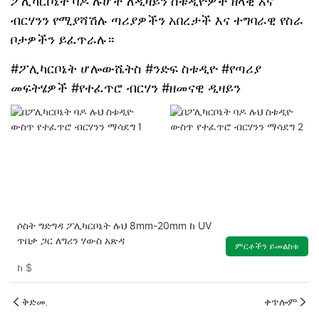
ፖሊካርቦኔት ባዶ ሉሆች ለዲዛይን ስቱዲዮዎች ዘላቂ እና
ብርሃንን የሚያሻሽሉ ጣሪያዎችን አበረታች እና ተግባራዊ የስራ
ቦታዎችን ይፈጥራሉ።
#ፖሊካርቦኔት ሆሎውሼትስ #ንድፍ ስቱዲዮ #የጣሪያ
መፍትሄዎች #የተፈጥሮ ብርሃን #ዘመናዊ ዲዛይን
ሶስት ግድግዳ ፖሊካርቦኔት ሉህ 8mm-20mm ከ UV
ጥበቃ ጋር ለግሪን ሃውስ አጽዳ
ምርቶችን ይመልከቱ
ከ
$
ቅድመ.
ቀጥሎም