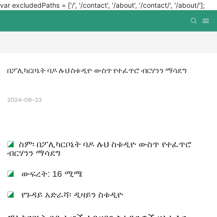
var excludedPaths = ['/', '/contact', '/about', '/contact/', '/about/'];
በፖሊካርቦኔት ባዶ ሉህ ስቱዲዮ ውስጥ የተፈጥሮ ብርሃንን ማሳደግ
2024-09-23
◪
ስም፡ በፖሊካርቦኔት ባዶ ሉህ ስቱዲዮ ውስጥ የተፈጥሮ
ብርሃንን ማሳደግ
◪
ውፍረት: 16 ሚሜ
◪
የጉዳይ አድራሻ፡ ዲዛይን ስቱዲዮ