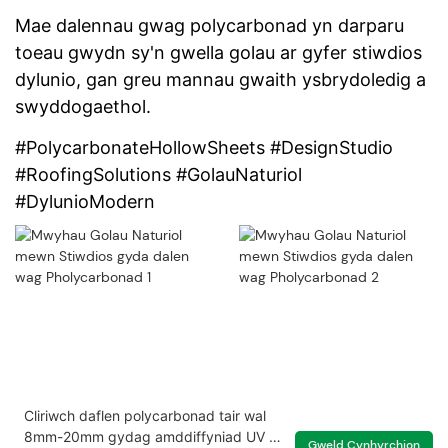
Mae dalennau gwag polycarbonad yn darparu
toeau gwydn sy'n gwella golau ar gyfer stiwdios
dylunio, gan greu mannau gwaith ysbrydoledig a
swyddogaethol.
#PolycarbonateHollowSheets #DesignStudio
#RoofingSolutions #GolauNaturiol
#DylunioModern
Cliriwch daflen polycarbonad tair wal
8mm-20mm gydag amddiffyniad UV ar
Gweld Cynhyrchion