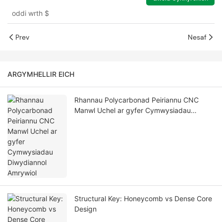
gyfer tŷ gwydr
oddi wrth
$
Prev
Nesaf
ARGYMHELLIR EICH
Rhannau Polycarbonad Peiriannu CNC
Manwl Uchel ar gyfer Cymwysiadau
Diwydiannol Amrywiol
Structural Key: Honeycomb vs Dense Core
Design