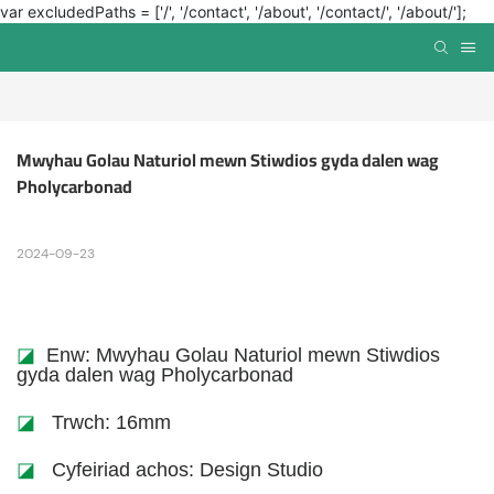
var excludedPaths = ['/', '/contact', '/about', '/contact/', '/about/'];
Mwyhau Golau Naturiol mewn Stiwdios gyda dalen wag 
Pholycarbonad
2024-09-23
◪
Enw: Mwyhau Golau Naturiol mewn Stiwdios
gyda dalen wag Pholycarbonad
◪
Trwch: 16mm
◪
Cyfeiriad achos: Design Studio