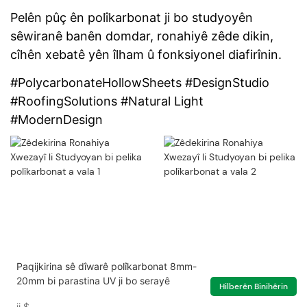
Pelên pûç ên polîkarbonat ji bo studyoyên
sêwiranê banên domdar, ronahiyê zêde dikin,
cîhên xebatê yên îlham û fonksiyonel diafirînin.
#PolycarbonateHollowSheets #DesignStudio
#RoofingSolutions #Natural Light
#ModernDesign
Paqijkirina sê dîwarê polîkarbonat 8mm-
20mm bi parastina UV ji bo serayê
Hilberên Binihêrin
ji
$