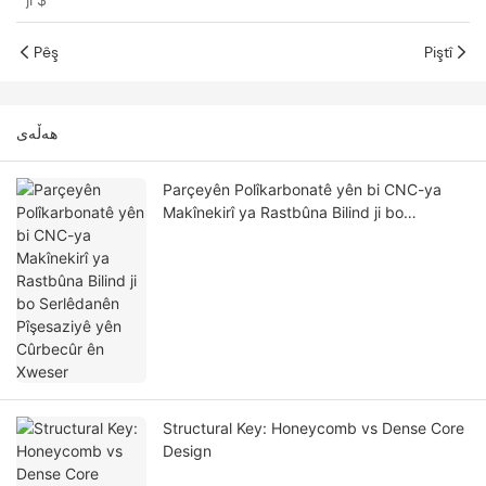
Pêş
Piştî
هەڵەی
Parçeyên Polîkarbonatê yên bi CNC-ya
Makînekirî ya Rastbûna Bilind ji bo
Serlêdanên Pîşesaziyê yên Cûrbecûr ên
Xweser
Structural Key: Honeycomb vs Dense Core
Design