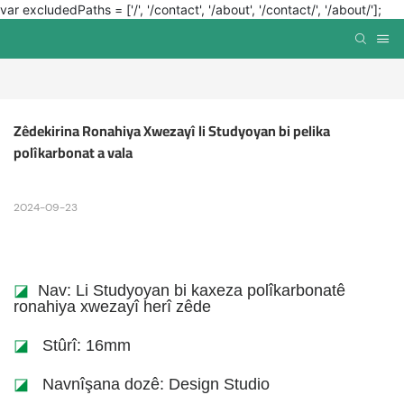
var excludedPaths = ['/', '/contact', '/about', '/contact/', '/about/'];
Zêdekirina Ronahiya Xwezayî li Studyoyan bi pelika 
polîkarbonat a vala
2024-09-23
◪
Nav: Li Studyoyan bi kaxeza polîkarbonatê
ronahiya xwezayî herî zêde
◪
Stûrî: 16mm
◪
Navnîşana dozê: Design Studio