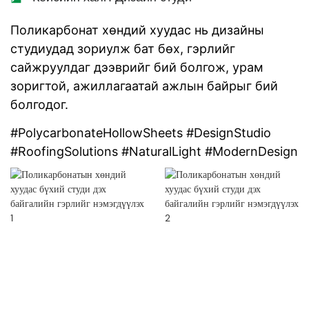
Поликарбонат хөндий хуудас нь дизайны
студиудад зориулж бат бөх, гэрлийг
сайжруулдаг дээврийг бий болгож, урам
зоригтой, ажиллагаатай ажлын байрыг бий
болгодог.
#PolycarbonateHollowSheets #DesignStudio
#RoofingSolutions #NaturalLight #ModernDesign