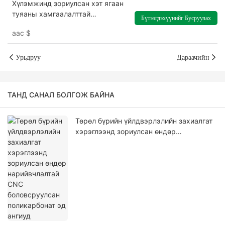
Хүлэмжинд зориулсан хэт ягаан
туяаны хамгаалалттай
Бүтээгдэхүүнийг Бусруулах
8мм-20мм хэмжээтэй гурван
аас
$
ханын поликарбонат хуудас
Урьдруу
Дараачийн
ТАНД САНАЛ БОЛГОЖ БАЙНА
Төрөл бүрийн үйлдвэрлэлийн захиалгат
хэрэглээнд зориулсан өндөр
нарийвчлалтай CNC боловсруулсан
поликарбонат эд ангиуд