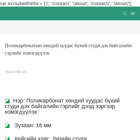
var excludedPaths = ['/', '/contact', '/about', '/contact/', '/about/'];
Поликарбонатын хөндий хуудас бүхий студи дэх байгалийн 
гэрлийг нэмэгдүүлэх
2024-09-23
◪
Нэр: Поликарбонат хөндий хуудас бүхий
студи дэх байгалийн гэрлийг дээд зэргээр
нэмэгдүүлэх
◪
Зузаан: 16 мм
◪
Кейсийн хаяг: Дизайн студи