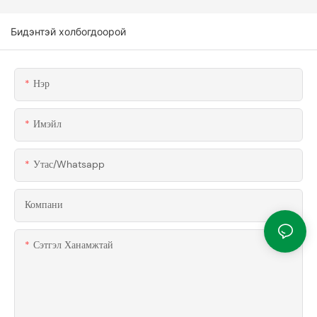
Бидэнтэй холбогдоорой
Нэр
Имэйл
Утас/whatsapp
Компани
Сэтгэл Ханамжтай