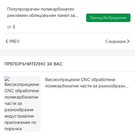
Полупрозрачен поликарбонатен
рекламен облицовъчен панел за
Преглед На Продуктите
стенни материали
от
$
PREV
Следващия
ПРЕПОРЪЧИТЕЛНО ЗА ВАС
Високопрецизни CNC обработени
поликарбонатни части за разнообразни
индустриални приложения по поръчка