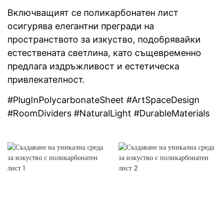
Включващият се поликарбонатен лист
осигурява елегантни прегради на
пространството за изкуство, подобрявайки
естествената светлина, като същевременно
предлага издръжливост и естетическа
привлекателност.
#PlugInPolycarbonateSheet #ArtSpaceDesign
#RoomDividers #NaturalLight #DurableMaterials