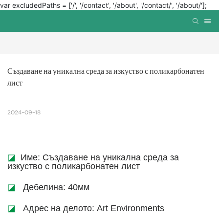
var excludedPaths = ['/', '/contact', '/about', '/contact/', '/about/'];
Създаване на уникална среда за изкуство с поликарбонатен 
лист
2024-09-18
◪
Име: Създаване на уникална среда за
изкуство с поликарбонатен лист
◪
Дебелина: 40мм
◪
Адрес на делото: Art Environments