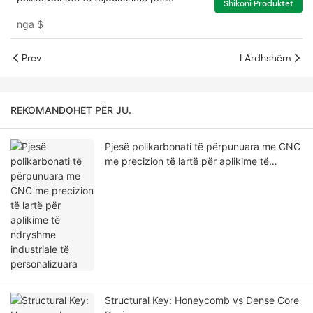
Shikoni Produktet
materialet e murit
nga
$
Prev
I Ardhshëm
REKOMANDOHET PËR JU.
Pjesë polikarbonati të përpunuara me CNC
me precizion të lartë për aplikime të
ndryshme industriale të personalizuara
Structural Key: Honeycomb vs Dense Core