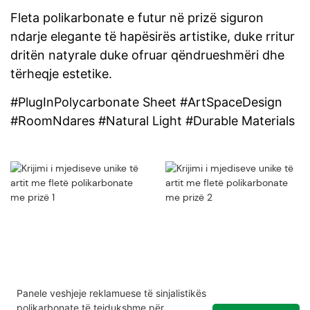
Fleta polikarbonate e futur në prizë siguron
ndarje elegante të hapësirës artistike, duke rritur
dritën natyrale duke ofruar qëndrueshmëri dhe
tërheqje estetike.
#PlugInPolycarbonate Sheet #ArtSpaceDesign
#RoomNdares #Natural Light #Durable Materials
Panele veshjeje reklamuese të sinjalistikës
polikarbonate të tejdukshme për