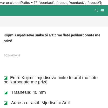
var excludedPaths = ['/', '/contact', '/about', '/contact/', '/about/'];
Krijimi i mjediseve unike të artit me fletë polikarbonate me 
prizë
2024-09-18
◪
Emri: Krijimi i mjediseve unike të artit me fletë
polikarbonate me prizë
◪
Trashësia: 40 mm
◪
Adresa e rastit: Mjediset e Artit