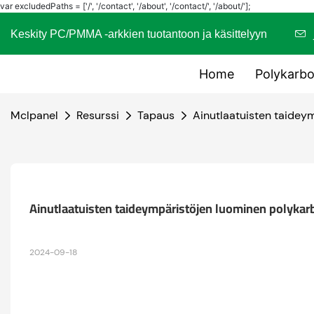
var excludedPaths = ['/', '/contact', '/about', '/contact/', '/about/'];
Keskity PC/PMMA -arkkien tuotantoon ja käsittelyyn
Home
Polykarbo
Mclpanel
Resurssi
Tapaus
Ainutlaatuisten taidey
Ainutlaatuisten taideympäristöjen luominen polykarb
2024-09-18