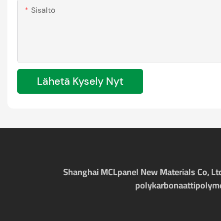
Sisältö
Lähetä Kysely Nyt
Shanghai MCLpanel New Materials Co, Ltd. 
polykarbonaattipolymee