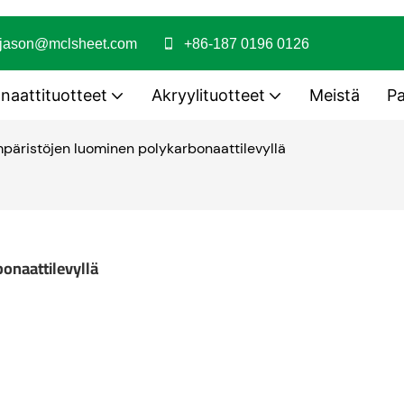
jason@mclsheet.com
+86-187 0196 0126
naattituotteet
Akryylituotteet
Meistä
Pa
mpäristöjen luominen polykarbonaattilevyllä
onaattilevyllä