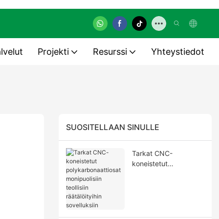
lvelut
Projekti
Resurssi
Yhteystiedot
SUOSITELLAAN SINULLE
Tarkat CNC-
koneistetut
polykarbonaattiosat
monipuolisiin teollisiin
räätälöityihin
sovelluksiin