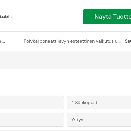
Näytä Tuott
aaleille
Luonnonvalon maksimointi hotellien julkisivuissa pistokkeella asennettavilla polykarbonaattilevyillä
Polykarbonaattilevyn esteettinen vaikutus ulkopintoihin
Se
Sähköposti
Yritys