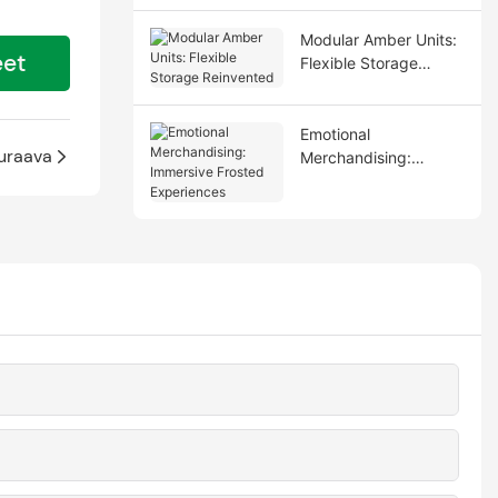
Modular Amber Units:
eet
Flexible Storage
Reinvented
Emotional
uraava
Merchandising:
Immersive Frosted
Experiences