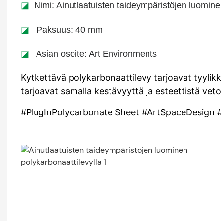
◪
Nimi: Ainutlaatuisten taideympäristöjen luomine
◪
Paksuus: 40 mm
◪
Asian osoite: Art Environments
Kytkettävä polykarbonaattilevy tarjoavat tyylikkä
tarjoavat samalla kestävyyttä ja esteettistä vet
#PlugInPolycarbonate Sheet #ArtSpaceDesign #