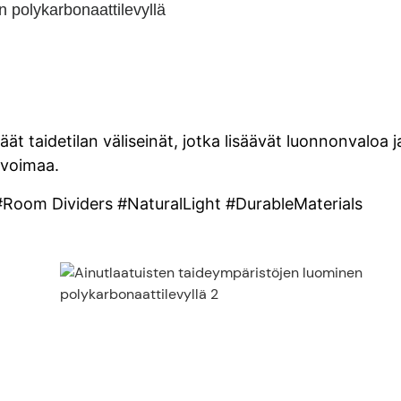
n polykarbonaattilevyllä
ät taidetilan väliseinät, jotka lisäävät luonnonvaloa j
ovoimaa.
Room Dividers #NaturalLight #DurableMaterials