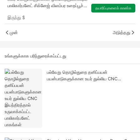
பாலிகார்பனேட் சிக்னேஜ் விளம்பர உறைப்பூச்சு
தயாரிப்புகளைக் காண்க
குழு
இருந்து
$
முன்
அடுத்தது
உங்களுக்காக பரிந்துரைக்கப்பட்டது
பல்வேறு தொழில்துறை தனிப்பயன்
பயன்பாடுகளுக்கான உயர் துல்லிய CNC
இயந்திரத்தால் உருவாக்கப்பட்ட பாலிகார்பனேட்
பாகங்கள்