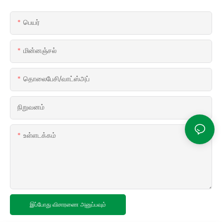
பெயர்
மின்னஞ்சல்
தொலைபேசி/வாட்ஸ்அப்
நிறுவனம்
உள்ளடக்கம்
இப்போது விசாரணை அனுப்பவும்