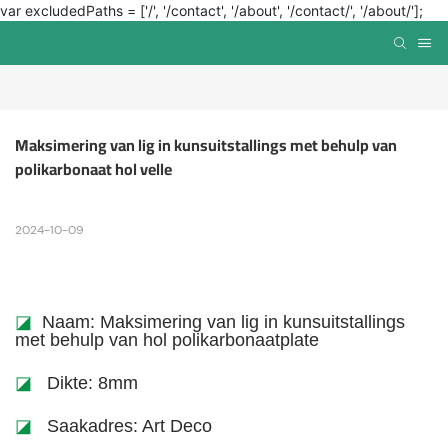
var excludedPaths = ['/', '/contact', '/about', '/contact/', '/about/'];
Maksimering van lig in kunsuitstallings met behulp van 
polikarbonaat hol velle
2024-10-09
◪
Naam: Maksimering van lig in kunsuitstallings
met behulp van hol polikarbonaatplate
◪
Dikte: 8mm
◪
Saakadres: Art Deco