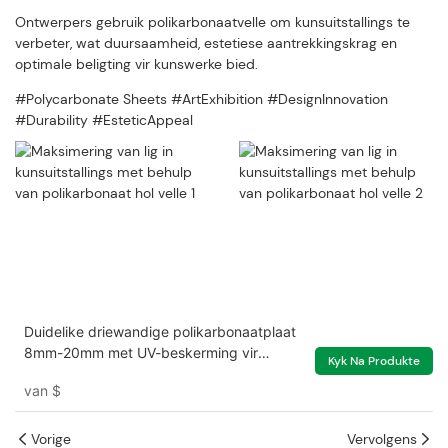
Ontwerpers gebruik polikarbonaatvelle om kunsuitstallings te
verbeter, wat duursaamheid, estetiese aantrekkingskrag en
optimale beligting vir kunswerke bied.
#Polycarbonate Sheets #ArtExhibition #DesignInnovation
#Durability #EsteticAppeal
Duidelike driewandige polikarbonaatplaat
8mm-20mm met UV-beskerming vir
Kyk Na Produkte
kweekhuis
van
$
Vorige
Vervolgens