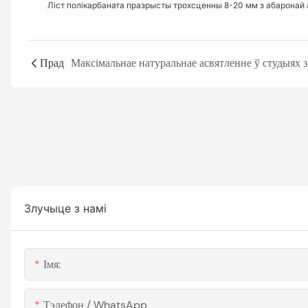
Ліст полікарбаната празрысты трохсценны 8-20 мм з абаронай 
Прад
Злучыце з намі
Імя:
Тэлефон / WhatsApp