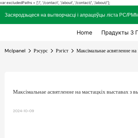
var excludedPaths = ['/', '/contact', '/about', '/contact/', '/about/'];
Засяродзьцеся на вытворчасці і апрацоўцы ліста P
Home
Прадукты З 
Mclpanel
Рэсурс
Рэгіст
Максімальнае асвятленне на
Максімальнае асвятленне на мастацкіх выставах з 
2024-10-09