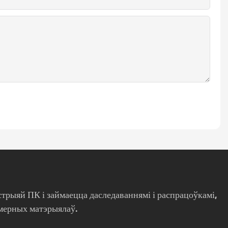
стрыяй ПК і займаецца даследаваннямі і распрацоўкамі,
мерных матэрыялаў.