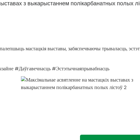
 выставах з выкарыстаннем полікарбанатных полых лі
палепшыць мастацкія выставы, забяспечваючы трываласць, эст
дызайне #Даўгавечнасць #Эстэтычнаяпрывабнасць