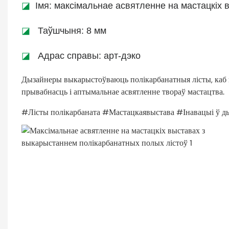
◪
Імя: максімальнае асвятленне на мастацкіх
◪
Таўшчыня: 8 мм
◪
Адрас справы: арт-дэко
Дызайнеры выкарыстоўваюць полікарбанатныя лісты, каб 
прывабнасць і аптымальнае асвятленне твораў мастацтва.
#Лісты полікарбаната #Мастацкаявыстава #Інавацыі ў 