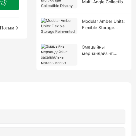
таў
Multi-Angle Collectible
Display
Modular Amber Units:
Потым
Flexible Storage
Reinvented
Эмацыйны
мерчандайзінг:
захапляльны матавы
вопыт