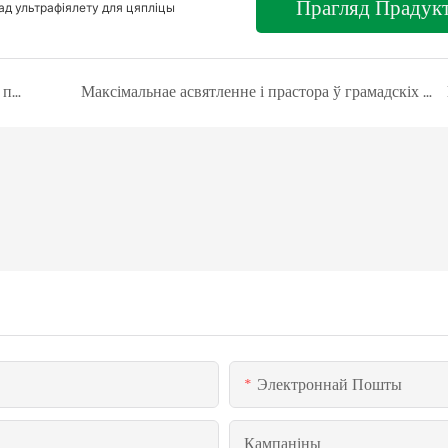
Прагляд Прадук
ад ультрафіялету для цяпліцы
Максімальнае натуральнае асвятленне ў студыях з полікарбанатным полым лістом
Максімальнае асвятленне і прастора ў грамадскіх цэнтрах з устаўкай полікарбанатных лістоў
Электроннай Пошты
Кампаніны