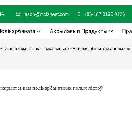
C/PMMA
jason@mclsheet.com
+86-187 0196 0126
Полікарбаната
Акрылавыя Прадукты
Пра
 мастацкіх выставах з выкарыстаннем полікарбанатных полых лі
выкарыстаннем полікарбанатных полых лістоў