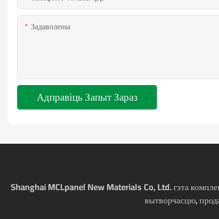
Задаволены
Адправіць Запыт Зараз
Shanghai MCLpanel New Materials Co, Ltd. гэта компле
вытворчасцю, прод