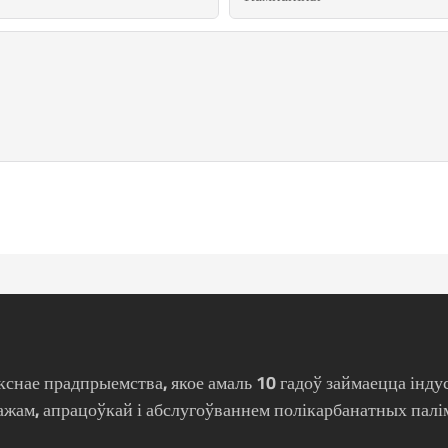
кснае прадпрыемства, якое амаль 10 гадоў займаецца інду
ажам, апрацоўкай і абслугоўваннем полікарбанатных палі