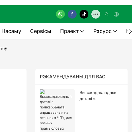
 Насаму
Сервісы
Праект
Рэсурс
Ка
стоў
РЭКАМЕНДУВАНЫ ДЛЯ ВАС
Высокадакладныя
дэталі з
полікарбаната,
апрацаваныя на
станках з ЧПУ, для
розных
прамысловых