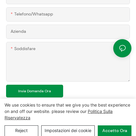
Telefono/whatsapp
Azienda
Soddisfare
Invia Domanda Ora
We use cookies to ensure that we give you the best experience
on and off our website. please review our
Politica Sulla
Riservatezza
Copyright © 2026 MCL-
www.mclpanel.com
|
Mappa del sito
|
Reject
Impostazioni dei cookie
Accetto Ora
Politica sulla riservatezza