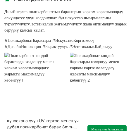
Дизайнерлер поликарбонаттын барактарын көркөм көргөзмөлөрдү
өркүндөтүү үчүн колдонушат, бул искусство чыгармаларына
туруктуулукту, эстетикалык жагымдуулукту жана оптималдуу жарык
берүүнү камсыз кылат.
#ПоликарбонатБарактары #ИскусствоКөргөзмөсү
#ДизайнИнновация #Бырактуулук #ЭстетикалыкКайрылуу
күнөскана үчүн UV коргоо менен үч
дубал поликарбонат барак 8mm-
Мазмунун Азыктары