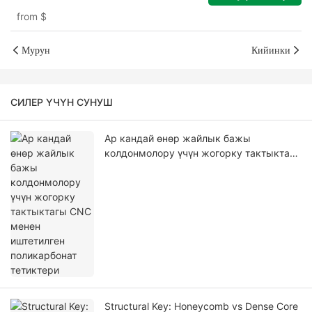
20mm тазалоо
from
$
Мурун
Кийинки
СИЛЕР ҮЧҮН СУНУШ
Ар кандай өнөр жайлык бажы
колдонмолору үчүн жогорку тактыктагы
CNC менен иштетилген поликарбонат
тетиктери
Structural Key: Honeycomb vs Dense Core