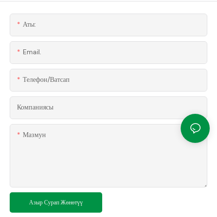
Аты:
Email.
Телефон/ватсап
Компаниясы
Мазмун
Азыр Сурап Жөнөтүү