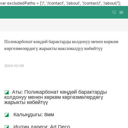
var excludedPaths = ['/', '/contact', '/about', '/contact/', '/about/'];
Поликарбонат көңдөй барактарды колдонуу менен көркөм 
көргөзмөлөрдөгү жарыкты максималдуу көбөйтүү
2024-10-09
◪
Аты: Поликарбонат көңдөй барактарды
колдонуу менен көркөм көргөзмөлөрдөгү
жарыкты көбөйтүү
◪
Калыңдыгы: 8мм
◪
Иштин дареги: Art Deco