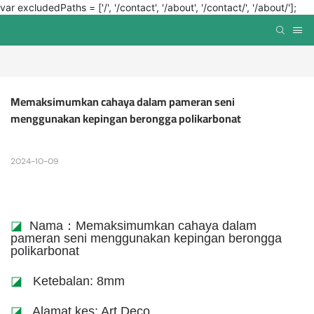
var excludedPaths = ['/', '/contact', '/about', '/contact/', '/about/'];
Memaksimumkan cahaya dalam pameran seni 
menggunakan kepingan berongga polikarbonat
2024-10-09
◪
Nama：Memaksimumkan cahaya dalam
pameran seni menggunakan kepingan berongga
polikarbonat
◪
Ketebalan: 8mm
◪
Alamat kes: Art Deco