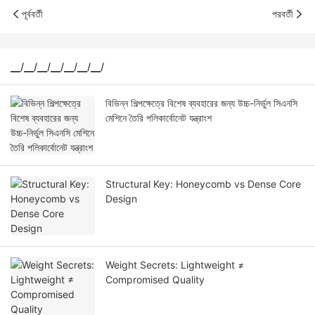
পূর্ববর্তী
পরবর্তী
▁/▁/▁/▁/▁/▁/▁/
বিভিন্ন শিল্পক্ষেত্রে বিশেষ ব্যবহারের জন্য উচ্চ-নির্ভুল সিএনসি
মেশিনে তৈরি পলিকার্বোনেট যন্ত্রাংশ
Structural Key: Honeycomb vs Dense Core
Design
Weight Secrets: Lightweight ≠
Compromised Quality