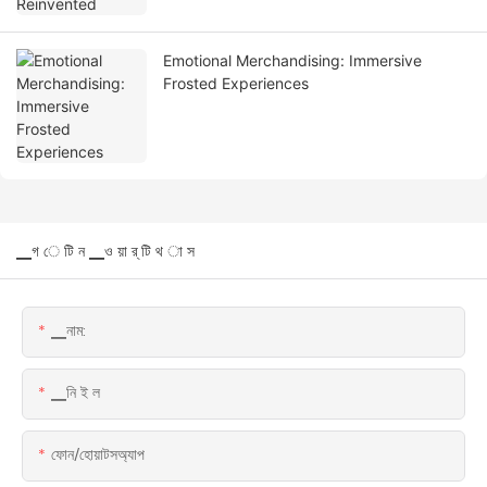
Emotional Merchandising: Immersive
Frosted Experiences
▁গ ে টি ন ▁ও য়া র্ টি থ া স
▁নাম:
▁নি ই ল
ফোন/হোয়াটসঅ্যাপ