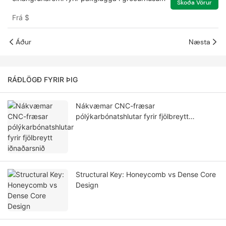
Skoða Vörur
Frá
$
Áður
Næsta
RÁÐLÖGÐ FYRIR ÞIG
Nákvæmar CNC-fræsar
pólýkarbónatshlutar fyrir fjölbreytt
iðnaðarsnið
Structural Key: Honeycomb vs Dense Core
Design