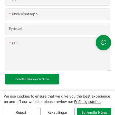
Sími/whatsapp
Fyrirtæki
Efni.
Senda Fyrirspurn Núna
We use cookies to ensure that we give you the best experience
on and off our website. please review our
Friðhelgisstefna
Höfundarréttur © 2024 MCL-
www.mclpanel.com
|
Veftré
|
Reject
Kexstillingar
Sammála Núna
Friðhelgisstefna