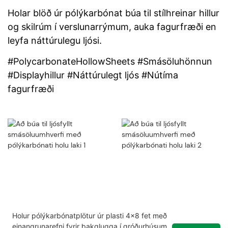
Holar blöð úr pólýkarbónat búa til stílhreinar hillur
og skilrúm í verslunarrýmum, auka fagurfræði en
leyfa náttúrulegu ljósi.
#PolycarbonateHollowSheets #Smásöluhönnun
#Displayhillur #Náttúrulegt ljós #Nútíma
fagurfræði
Holur pólýkarbónatplötur úr plasti 4x8 fet með
einangrunarefni fyrir þakglugga í gróðurhúsum