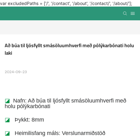
var excludedPaths = ['/', '/contact', '/about', '/contact/', '/about/'];
Að búa til ljósfyllt smásöluumhverfi með pólýkarbónati holu 
laki
2024-09-23
◪
Nafn: Að búa til ljósfyllt smásöluumhverfi með
holu pólýkarbónati
◪
Þykkt: 8mm
◪
Heimilisfang máls: Verslunarmiðstöð