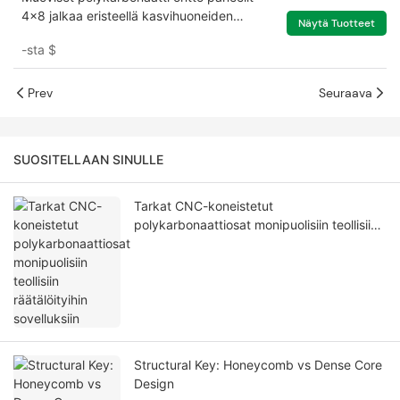
4x8 jalkaa eristeellä kasvihuoneiden
Näytä Tuotteet
kattoikkunat
-sta
$
Prev
Seuraava
SUOSITELLAAN SINULLE
Tarkat CNC-koneistetut
polykarbonaattiosat monipuolisiin teollisiin
räätälöityihin sovelluksiin
Structural Key: Honeycomb vs Dense Core
Design