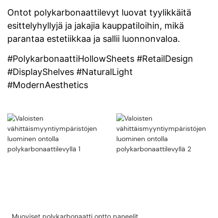
Ontot polykarbonaattilevyt luovat tyylikkäitä
esittelyhyllyjä ja jakajia kauppatiloihin, mikä
parantaa estetiikkaa ja sallii luonnonvaloa.
#PolykarbonaattiHollowSheets #RetailDesign
#DisplayShelves #NaturalLight
#ModernAesthetics
Muoviset polykarbonaatti ontto paneelit