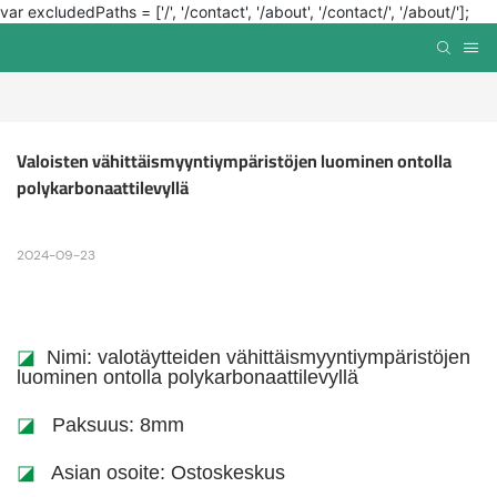
var excludedPaths = ['/', '/contact', '/about', '/contact/', '/about/'];
Valoisten vähittäismyyntiympäristöjen luominen ontolla 
polykarbonaattilevyllä
2024-09-23
◪
Nimi: valotäytteiden vähittäismyyntiympäristöjen
luominen ontolla polykarbonaattilevyllä
◪
Paksuus: 8mm
◪
Asian osoite: Ostoskeskus