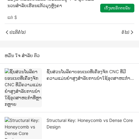
ນວນສຳລັບເຮືອນແກ້ວມຸງຫຼັງຄາ
ເບິ່ງຜະລິດຕະພັນ
ແຕ່
$
ປະຕິຕໍ່ໄປ
ຕໍ່ໄປ
ຫມັ້ນ ໃຈ ສໍາລັບ ຕົວ
ຊິ້ນສ່ວນໂພລີຄາບອນເນດທີ່ເຄື່ອງຈັກ CNC ທີ່ມີ
ຄວາມແມ່ນຍໍາສູງສໍາລັບການນໍາໃຊ້ອຸດສາຫະກໍາທີ່
ຫຼາກຫຼາຍ
Structural Key: Honeycomb vs Dense Core
Design