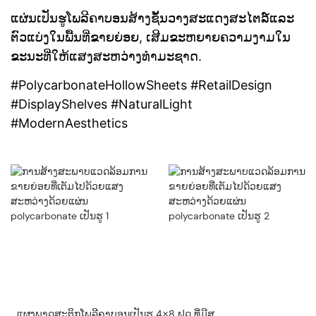
ແຜ່ນເປັນຮູໂພລີຄາບອນສ້າງຊັ້ນວາງສະແດງສະໄຕລ໌ແລະ
ຕົວແບ່ງໃນພື້ນທີ່ຂາຍຍ່ອຍ, ເສີມຂະຫຍາຍຄວາມງາມໃນ
ຂະນະທີ່ໃຫ້ແສງສະຫວ່າງທໍາມະຊາດ.
#PolycarbonateHollowSheets #RetailDesign
#DisplayShelves #NaturalLight
#ModernAesthetics
ແຜງພາດສະຕິກໂພລີຄາບອນເປັນຮູ 4x8 ຟຸດ ທີ່ມີສ