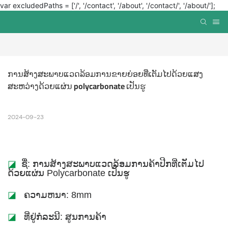
var excludedPaths = ['/', '/contact', '/about', '/contact/', '/about/'];
ການສ້າງສະພາບແວດລ້ອມການຂາຍຍ່ອຍທີ່ເຕັມໄປດ້ວຍແສງ
ສະຫວ່າງດ້ວຍແຜ່ນ polycarbonate ເປັນຮູ
2024-09-23
◪
ຊື່​: ການ​ສ້າງ​ສະ​ພາບ​ແວດ​ລ້ອມ​ການ​ຄ້າ​ປີກ​ທີ່​ເຕັມ​ໄປ​
ດ້ວຍ​ແຜ່ນ Polycarbonate ເປັນ​ຮູ​
◪
ຄວາມຫນາ: 8mm
◪
ທີ່ຢູ່ກໍລະນີ: ສູນການຄ້າ