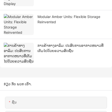
Modular Amber Units: Flexible Storage
Reinvented
ການຄ້າທາງອາລົມ: ປະສົບການອາກາດຫນາວທີ່
ເຕັມໄປດ້ວຍຄວາມສົດຊື່ນ
ກ່ຽວ ກັບ ພວກ ເຮົາ.
ຊື່ນ