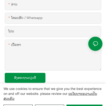
ອ່ານ
ໂທລະສັບ / Whatsapp
ໂປຣ
ເນື້ອຫາ
ສົ່ງສອບຖາມດຽວນີ້
We use cookies to ensure that we give you the best experience
on and off our website. please review our
ນະໂຍບາຍຄວາມເປັນ
ສ່ວນຕົວ
ສະຫງວນລິຂະສິດ © 2024 MCL-
www.mclpanel.com
|
ແຜນຜັງເວັບ