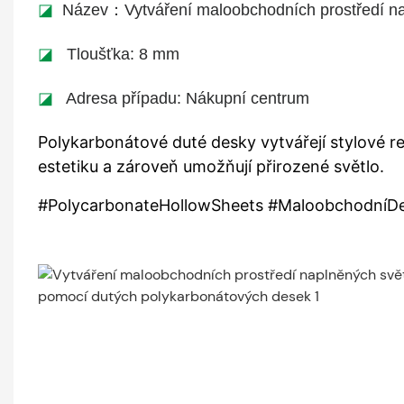
◪
Název：Vytváření maloobchodních prostředí n
◪
Tloušťka: 8 mm
◪
Adresa případu: Nákupní centrum
Polykarbonátové duté desky vytvářejí stylové r
estetiku a zároveň umožňují přirozené světlo.
#PolycarbonateHollowSheets #MaloobchodníDesi