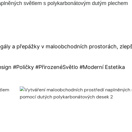
aplněných světlem s polykarbonátovým dutým plechem
egály a přepážky v maloobchodních prostorách, zlepš
gn #Poličky #PřirozenéSvětlo #Moderní Estetika