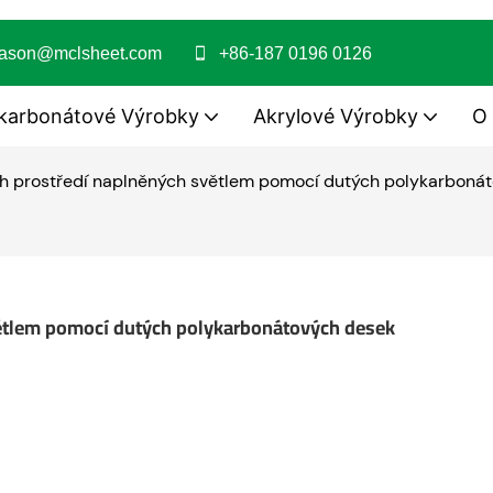
jason@mclsheet.com
+86-187 0196 0126
karbonátové Výrobky
Akrylové Výrobky
O
h prostředí naplněných světlem pomocí dutých polykarboná
ětlem pomocí dutých polykarbonátových desek