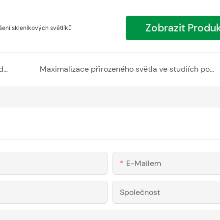
Zobrazit Produ
šení skleníkových světlíků
Estetický dopad zástrčky v polykarbonátové desce na exteriéry
Maximalizace přirozeného světla ve studiích pomocí polykarbonátové duté desky
E-Mailem
Společnost