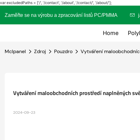
var excludedPaths = ['/', '/contact', '/about', '/contact/', '/about/'];
Zaměřte se na výrobu a zpracování listů PC/PMMA
Home
Poly
Mclpanel
Zdroj
Pouzdro
Vytváření maloobchodníc
Vytváření maloobchodních prostředí naplněných sv
2024-09-23