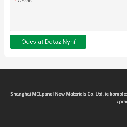
Obsah
Odeslat Dotaz Nyní
Shanghai MCLpanel New Materials Co, Ltd. je komplex
zpra