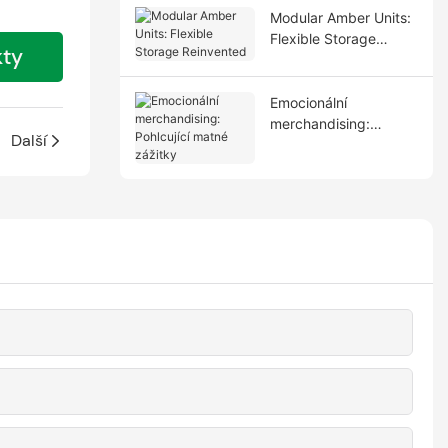
Modular Amber Units:
Flexible Storage
kty
Reinvented
Emocionální
merchandising:
Další
Pohlcující matné
zážitky