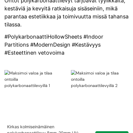
Ontot polykarbonaattilevyt tarjoavat tyylikkäitä,
kestäviä ja kevyitä ratkaisuja sisäseiniin, mikä
parantaa estetiikkaa ja toimivuutta missä tahansa
tilassa.
#PolykarbonaattiHollowSheets #Indoor
Partitions #ModernDesign #Kestävyys
#Esteettinen vetovoima
Kirkas kolmiseinämäinen
polykarbonaattilevy 8mm-20mm UV-