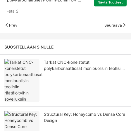
Näytä Tuotteet
suojalla kasvihuoneeseen
-sta
$
Prev
Seuraava
SUOSITELLAAN SINULLE
Tarkat CNC-koneistetut
polykarbonaattiosat monipuolisiin teollisiin
räätälöityihin sovelluksiin
Structural Key: Honeycomb vs Dense Core
Design