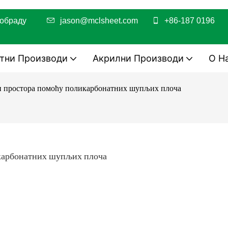
њу и обраду
jason@mclsheet.com
+86-187 0196
тни Производи
Акрилни Производи
О Н
и простора помоћу поликарбонатних шупљих плоча
карбонатних шупљих плоча