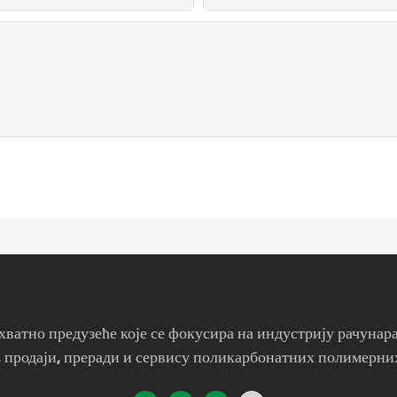
атно предузеће које се фокусира на индустрију рачунара
 продаји, преради и сервису поликарбонатних полимерних