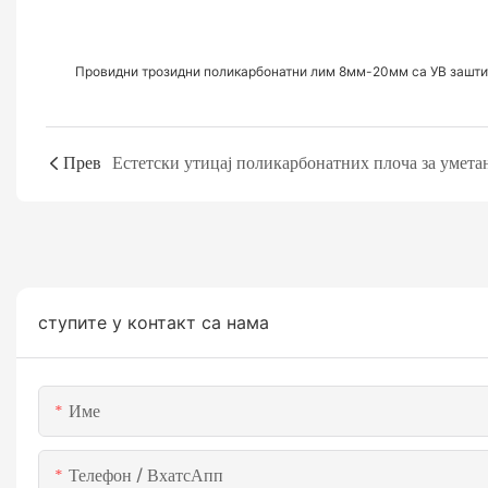
Провидни трозидни поликарбонатни лим 8мм-20мм са УВ зашти
Прев
Естетски утицај поликарбонатних плоча за умета
ступите у контакт са нама
Име
Телефон / ВхатсАпп