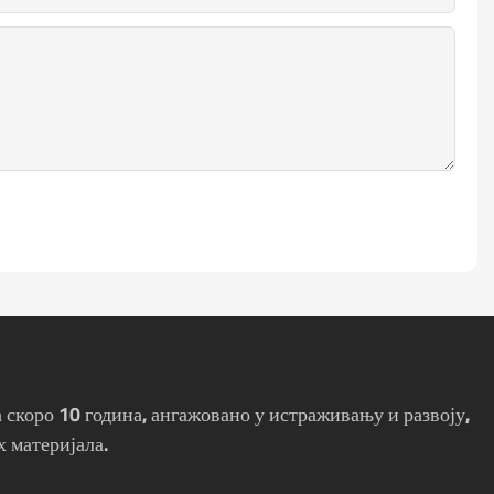
 скоро 10 година, ангажовано у истраживању и развоју,
 материјала.