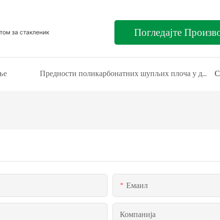
Погледајте Произв
том за стакленик
ње
Предности поликарбонатних шупљих плоча у дизајну ентеријера и екстеријера
С
Емаил
Компанија