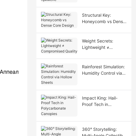
прилагођене
примене
Structural Key:
Honeycomb vs Dense
Core Design
Weight Secrets:
Lightweight ≠
Compromised Quality
Rainforest Simulation:
Аппеал
Humidity Control via
Hollow Sheets
Impact King: Hail-
Proof Tech in
Polycarbonate
Canopies
360° Storytelling:
Multi-Angle Collectible