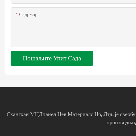
Садржај
Пошаљите Упит Сада
Схангхаи МЦЛпанел Нев Материалс Цо, Лтд. је свеобухв
производњи,