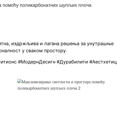
а помоћу поликарбонатних шупљих плоча
нтна, издржљива и лагана решења за унутрашње
оналност у сваком простору.
итионс #МодернДесигн #Дурабилити #Аестхетиц