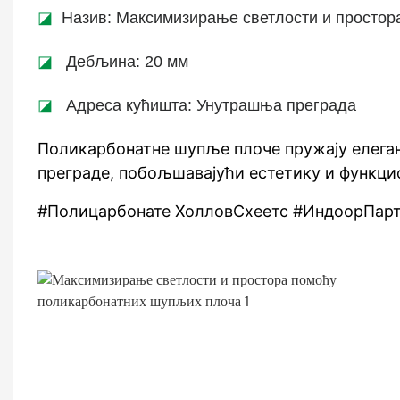
◪
Назив: Максимизирање светлости и простор
◪
Дебљина: 20 мм
◪
Адреса кућишта: Унутрашња преграда
Поликарбонатне шупље плоче пружају елега
преграде, побољшавајући естетику и функци
#Полицарбонате ХолловСхеетс #ИндоорПарт