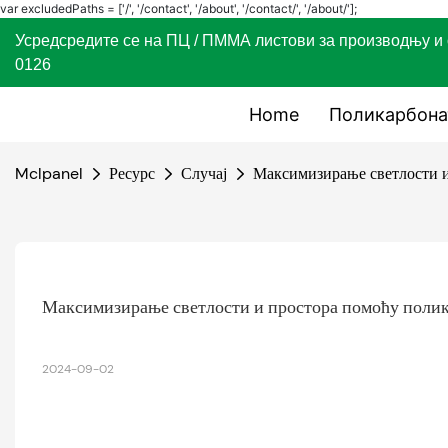
var excludedPaths = ['/', '/contact', '/about', '/contact/', '/about/'];
Усредсредите се на ПЦ / ПММА листови за производ
0126
Home
Поликарбона
Mclpanel
Ресурс
Случај
Максимизирање светлости 
Максимизирање светлости и простора помоћу поли
2024-09-02