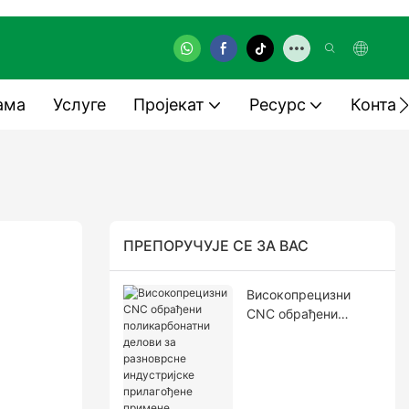
ама
Услуге
Пројекат
Ресурс
Контак
ПРЕПОРУЧУЈЕ СЕ ЗА ВАС
Високопрецизни
CNC обрађени
поликарбонатни
делови за
разноврсне
индустријске