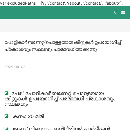
var excludedPaths = ['/', '/contact', '/about', '/contact/', '/about/'];
പോളികാർബണേറ്റ് പൊള്ളയായ ഷീറ്റുകൾ ഉപയോഗിച്ച് 
പ്രകാശവും സ്ഥലവും പരമാവധിയാക്കുന്നു
2024-09-02
◪
പേര്: പോളികാർബണേറ്റ് പൊള്ളയായ
ഷീറ്റുകൾ ഉപയോഗിച്ച് പരമാവധി പ്രകാശവും
സ്ഥലവും
◪
കനം: 20 മിമി
◪
കേസ് വിലാസം: ഇൻ്റീരിയർ പാർട്ടീഷൻ