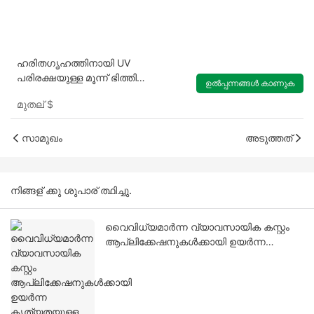
ഹരിതഗൃഹത്തിനായി UV
പരിരക്ഷയുള്ള മൂന്ന് ഭിത്തി
ഉൽപ്പന്നങ്ങൾ കാണുക
പോളികാർബണേറ്റ് ഷീറ്റ് 8mm-20mm
മുതല്
$
വൃത്തിയാക്കുക
സാമുഖം
അടുത്തത്
നിങ്ങള് ക്കു ശുപാര് ത്ഥിച്ചു.
വൈവിധ്യമാർന്ന വ്യാവസായിക കസ്റ്റം
ആപ്ലിക്കേഷനുകൾക്കായി ഉയർന്ന
കൃത്യതയുള്ള CNC മെഷീൻ ചെയ്ത
പോളികാർബണേറ്റ് ഭാഗങ്ങൾ