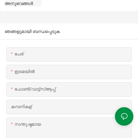
ഞങ്ങളുമായി ബന്ധപ്പെടുക
പേര്
ഇമെയിൽ
ഫോൺ/വാട്ട്‌സ്ആപ്പ്
കമ്പനികള്
സന്തുഷ്ടമായ