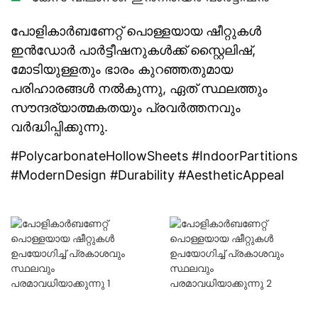
പോളികാർബണേറ്റ് പൊള്ളയായ ഷീറ്റുകൾ
ഇൻഡോർ പാർട്ടീഷനുകൾക്ക് സ്റ്റൈലിഷ്,
മോടിയുള്ളതും ഭാരം കുറഞ്ഞതുമായ
പരിഹാരങ്ങൾ നൽകുന്നു, ഏത് സ്ഥലത്തും
സൗന്ദര്യാത്മകതയും പ്രവർത്തനവും
വർദ്ധിപ്പിക്കുന്നു.
#PolycarbonateHollowSheets #IndoorPartitions
#ModernDesign #Durability #AestheticAppeal