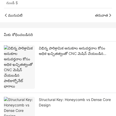
నుండి
$
మునుపటి
తరువాత
మీకు శోధించబడినది
విభిన్న పారిశ్రామిక అనుకూల అనువర్తనాల కోసం
అధిక-ఖచ్చితత్వంతో CNC మెషిన్ చేయబడిన
పాలికార్బోనేట్ భాగాలు
Structural Key: Honeycomb vs Dense Core
Design