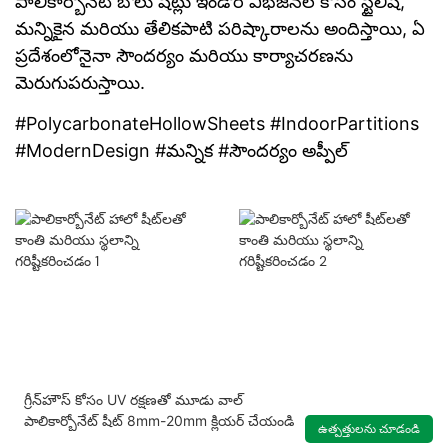
పాలికార్బోనేట్ బోలు షీట్లు ఇండోర్ విభజనల కోసం స్టైలిష్,
మన్నికైన మరియు తేలికపాటి పరిష్కారాలను అందిస్తాయి, ఏ
ప్రదేశంలోనైనా సౌందర్యం మరియు కార్యాచరణను
మెరుగుపరుస్తాయి.
#PolycarbonateHollowSheets #IndoorPartitions
#ModernDesign #మన్నిక #సౌందర్యం అప్పీల్
గ్రీన్‌హౌస్ కోసం UV రక్షణతో మూడు వాల్
పాలికార్బోనేట్ షీట్ 8mm-20mm క్లియర్ చేయండి
ఉత్పత్తులను చూడండి