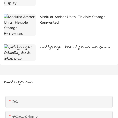
Modular Amber Units: Flexible Storage
Reinvented
భావోద్వేగ వర్తకం: లీనమయ్యే మంచు అనుభవాలు
మాతో సంప్రదించండి.
పేరు
ఈమెయిల్Name